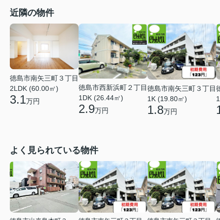
近隣の物件
徳島市南矢三町３丁目
徳島市西新浜町２丁目
徳島市南矢三町３丁目
2LDK (60.00㎡)
3.1
1DK (26.44㎡)
1K (19.80㎡)
1
万円
2.9
1.8
万円
万円
よく見られている物件