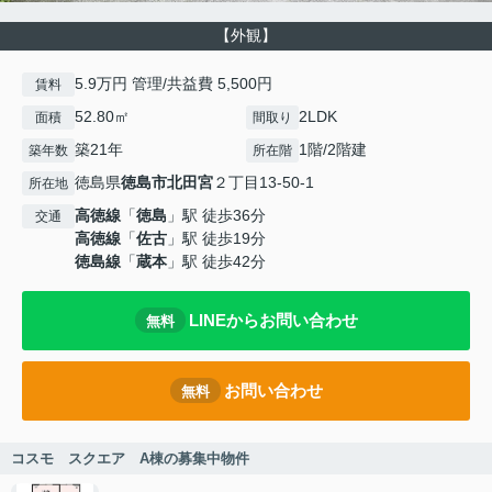
【外観】
5.9万円 管理/共益費 5,500円
賃料
52.80㎡
2LDK
面積
間取り
築21年
1階/2階建
築年数
所在階
徳島県
徳島市
北田宮
２丁目13-50-1
所在地
高徳線
「
徳島
」駅 徒歩36分
交通
高徳線
「
佐古
」駅 徒歩19分
徳島線
「
蔵本
」駅 徒歩42分
LINEからお問い合わせ
無料
お問い合わせ
無料
コスモ スクエア A棟の募集中物件