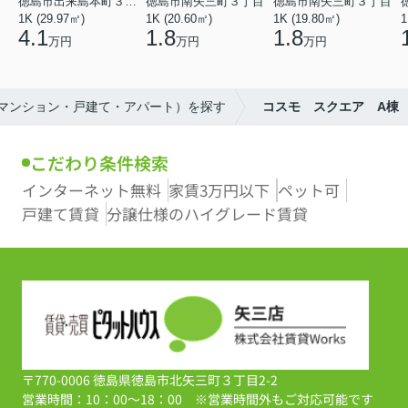
徳島市出来島本町３丁目
徳島市南矢三町３丁目
徳島市南矢三町３丁目
1K (29.97㎡)
1K (20.60㎡)
1K (19.80㎡)
1
4.1
1.8
1.8
万円
万円
万円
（マンション・戸建て・アパート）を探す
コスモ スクエア A棟
こだわり条件検索
インターネット無料
家賃3万円以下
ペット可
戸建て賃貸
分譲仕様のハイグレード賃貸
〒770-0006 徳島県徳島市北矢三町３丁目2-2
営業時間：10：00～18：00 ※営業時間外もご対応可能です