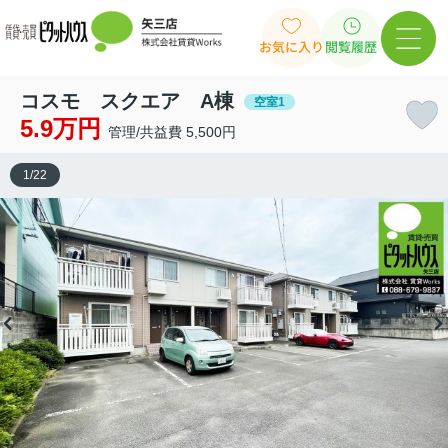
お気に入り
閲覧履歴
コスモ スクエア A棟
空室1
5.9万円
管理/共益費 5,500円
1
/
22