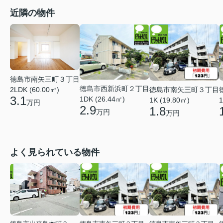
近隣の物件
徳島市南矢三町３丁目
徳島市西新浜町２丁目
徳島市南矢三町３丁目
2LDK (60.00㎡)
3.1
1DK (26.44㎡)
1K (19.80㎡)
1
万円
2.9
1.8
万円
万円
よく見られている物件