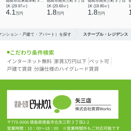
徳島市出来島本町３丁目
徳島市南矢三町３丁目
徳島市南矢三町３丁目
1K (29.97㎡)
1K (20.60㎡)
1K (19.80㎡)
1
4.1
1.8
1.8
万円
万円
万円
（マンション・戸建て・アパート）を探す
ステーブル・レジデンス
こだわり条件検索
インターネット無料
家賃3万円以下
ペット可
戸建て賃貸
分譲仕様のハイグレード賃貸
〒770-0006 徳島県徳島市北矢三町３丁目2-2
営業時間：10：00～18：00 ※営業時間外もご対応可能です