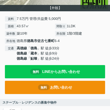
【外観】
7.5万円 管理/共益費 5,000円
賃料
43.57㎡
1LDK
面積
間取り
築10年
1階/3階建
築年数
所在階
徳島県
徳島市
佐古七番町
6-4
所在地
高徳線
「
徳島
」駅 徒歩33分
交通
徳島線
「
蔵本
」駅 徒歩9分
徳島線
「
鮎喰
」駅 徒歩24分
LINEからお問い合わせ
無料
お問い合わせ
無料
ステーブル・レジデンスの募集中物件