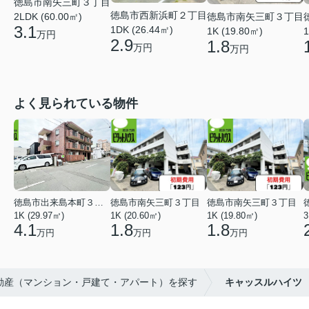
徳島市南矢三町３丁目
徳島市西新浜町２丁目
徳島市南矢三町３丁目
2LDK (60.00㎡)
3.1
1DK (26.44㎡)
1K (19.80㎡)
1
万円
2.9
1.8
万円
万円
よく見られている物件
徳島市出来島本町３丁目
徳島市南矢三町３丁目
徳島市南矢三町３丁目
1K (29.97㎡)
1K (20.60㎡)
1K (19.80㎡)
3
4.1
1.8
1.8
万円
万円
万円
不動産（マンション・戸建て・アパート）を探す
キャッスルハイツ