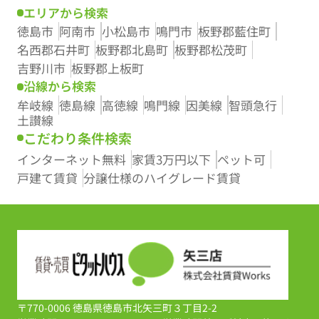
エリアから検索
徳島市
阿南市
小松島市
鳴門市
板野郡藍住町
名西郡石井町
板野郡北島町
板野郡松茂町
吉野川市
板野郡上板町
沿線から検索
牟岐線
徳島線
高徳線
鳴門線
因美線
智頭急行
土讃線
こだわり条件検索
インターネット無料
家賃3万円以下
ペット可
戸建て賃貸
分譲仕様のハイグレード賃貸
〒770-0006 徳島県徳島市北矢三町３丁目2-2