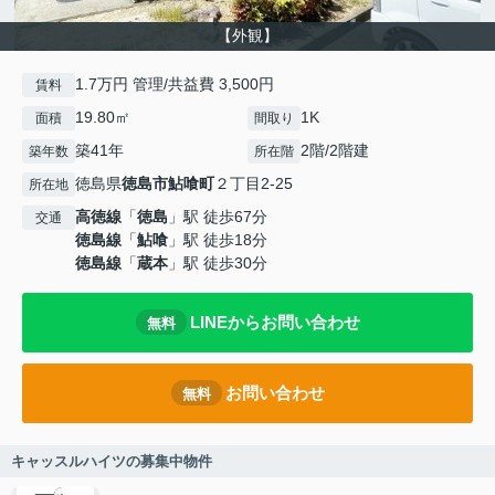
【外観】
1.7万円 管理/共益費 3,500円
賃料
19.80㎡
1K
面積
間取り
築41年
2階/2階建
築年数
所在階
徳島県
徳島市
鮎喰町
２丁目2-25
所在地
高徳線
「
徳島
」駅 徒歩67分
交通
徳島線
「
鮎喰
」駅 徒歩18分
徳島線
「
蔵本
」駅 徒歩30分
LINEからお問い合わせ
無料
お問い合わせ
無料
キャッスルハイツの募集中物件