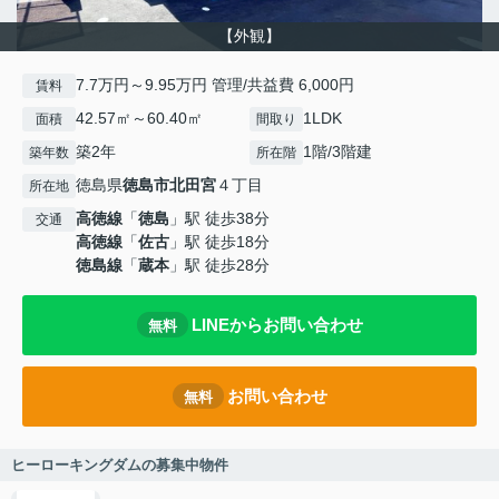
【外観】
7.7万円～9.95万円 管理/共益費 6,000円
賃料
42.57㎡～60.40㎡
1LDK
面積
間取り
築2年
1階/3階建
築年数
所在階
徳島県
徳島市
北田宮
４丁目
所在地
高徳線
「
徳島
」駅 徒歩38分
交通
高徳線
「
佐古
」駅 徒歩18分
徳島線
「
蔵本
」駅 徒歩28分
LINEからお問い合わせ
無料
お問い合わせ
無料
ヒーローキングダムの募集中物件