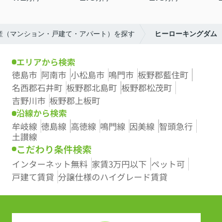
動産（マンション・戸建て・アパート）を探す
ヒーローキングダム
エリアから検索
徳島市
阿南市
小松島市
鳴門市
板野郡藍住町
名西郡石井町
板野郡北島町
板野郡松茂町
吉野川市
板野郡上板町
沿線から検索
牟岐線
徳島線
高徳線
鳴門線
因美線
智頭急行
土讃線
こだわり条件検索
インターネット無料
家賃3万円以下
ペット可
戸建て賃貸
分譲仕様のハイグレード賃貸