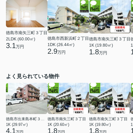
徳島市南矢三町３丁目
徳島市西新浜町２丁目
徳島市南矢三町３丁目
2LDK (60.00㎡)
3.1
1DK (26.44㎡)
1K (19.80㎡)
1
万円
2.9
1.8
万円
万円
よく見られている物件
徳島市出来島本町３丁目
徳島市南矢三町３丁目
徳島市南矢三町３丁目
1K (29.97㎡)
1K (20.60㎡)
1K (19.80㎡)
1
4.1
1.8
1.8
万円
万円
万円