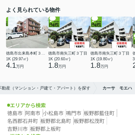
よく見られている物件
徳島市出来島本町３丁目
徳島市南矢三町３丁目
徳島市南矢三町３丁目
1K (29.97㎡)
1K (20.60㎡)
1K (19.80㎡)
3
4.1
1.8
1.8
万円
万円
万円
の不動産（マンション・戸建て・アパート）を探す
カーサ モエハ
エリアから検索
徳島市
阿南市
小松島市
鳴門市
板野郡藍住町
名西郡石井町
板野郡北島町
板野郡松茂町
吉野川市
板野郡上板町