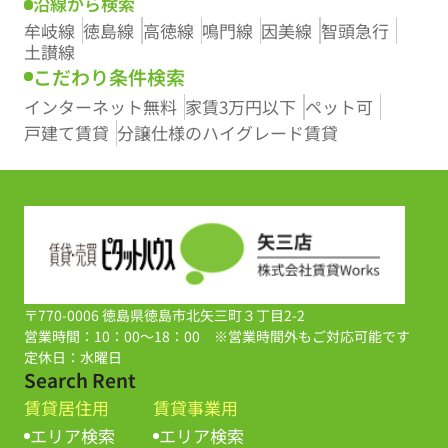
沿線から検索
牟岐線
徳島線
高徳線
鳴門線
因美線
智頭急行
土讃線
こだわり条件検索
インターネット無料
家賃3万円以下
ペット可
戸建て賃貸
分譲仕様のハイグレード賃貸
〒770-0006 徳島県徳島市北矢三町３丁目2-2
営業時間：10：00～18：00 ※営業時間外もご対応可能です
定休日：水曜日
Search Rent
賃貸居住用
賃貸事業用
エリア検索
エリア検索