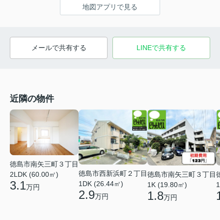
地図アプリで見る
メールで共有する
LINEで共有する
近隣の物件
徳島市南矢三町３丁目
徳島市西新浜町２丁目
徳島市南矢三町３丁目
2LDK (60.00㎡)
3.1
1DK (26.44㎡)
1K (19.80㎡)
1
万円
2.9
1.8
万円
万円