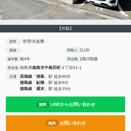
【外観】
- 管理/共益費 -
賃料
-
2LDK
面積
間取り
築4年
1階/2階建
築年数
所在階
徳島県
徳島市
中島田町
４丁目51-1
所在地
高徳線
「
徳島
」駅 徒歩60分
交通
徳島線
「
鮎喰
」駅 徒歩8分
徳島線
「
蔵本
」駅 徒歩19分
LINEからお問い合わせ
無料
お問い合わせ
無料