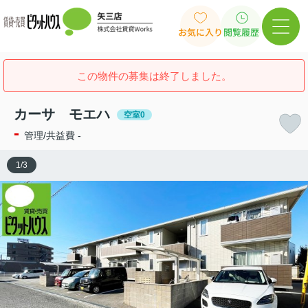
お気に入り
閲覧履歴
この物件の募集は終了しました。
カーサ モエハ
空室0
-
管理/共益費 -
1
/
3