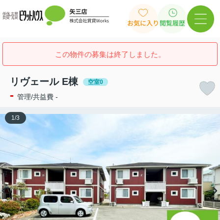
お気に入り
閲覧履歴
この物件の募集は終了しました。
リヴェール E棟
空室0
-
管理/共益費 -
1
/
3