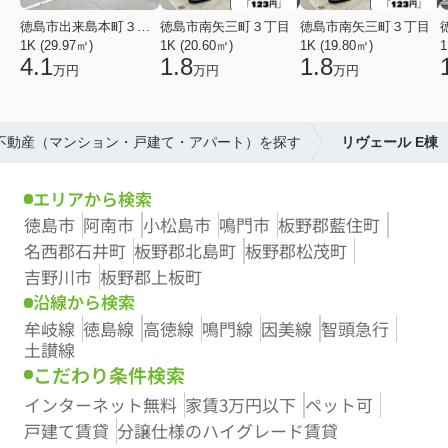
徳島市出来島本町３丁目
徳島市南矢三町３丁目
徳島市南矢三町３丁目
1K (29.97㎡)
1K (20.60㎡)
1K (19.80㎡)
1
4.1
1.8
1.8
万円
万円
万円
の不動産（マンション・戸建て・アパート）を探す
リヴェール E棟
エリアから検索
徳島市
阿南市
小松島市
鳴門市
板野郡藍住町
名西郡石井町
板野郡北島町
板野郡松茂町
吉野川市
板野郡上板町
沿線から検索
牟岐線
徳島線
高徳線
鳴門線
因美線
智頭急行
土讃線
こだわり条件検索
インターネット無料
家賃3万円以下
ペット可
戸建て賃貸
分譲仕様のハイグレード賃貸