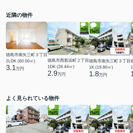
近隣の物件
徳島市南矢三町３丁目
徳島市西新浜町２丁目
徳島市南矢三町３丁目
2LDK (60.00㎡)
3.1
1DK (26.44㎡)
1K (19.80㎡)
1
万円
2.9
1.8
万円
万円
よく見られている物件