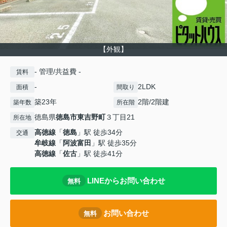
【外観】
- 管理/共益費 -
賃料
-
2LDK
面積
間取り
築23年
2階/2階建
築年数
所在階
徳島県
徳島市
東吉野町
３丁目21
所在地
高徳線
「
徳島
」駅 徒歩34分
交通
牟岐線
「
阿波富田
」駅 徒歩35分
高徳線
「
佐古
」駅 徒歩41分
LINEからお問い合わせ
無料
お問い合わせ
無料