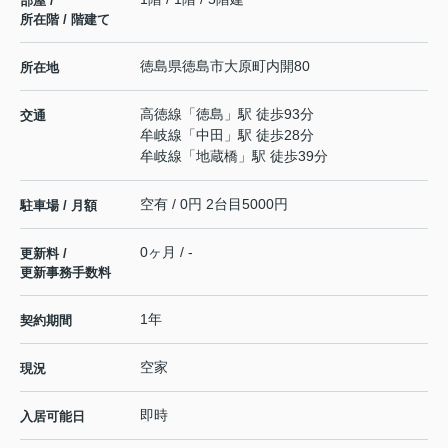
部屋 /
所在階 / 階建て
徳島県
徳島市
大原町
内開80
所在地
高徳線
「
徳島
」駅 徒歩93分
交通
牟岐線
「
中田
」駅 徒歩28分
牟岐線
「
地蔵橋
」駅 徒歩39分
空有 / 0円 2台目5000円
駐車場 / 月額
0ヶ月 / -
更新料 /
更新事務手数料
1年
契約期間
空家
現況
即時
入居可能日