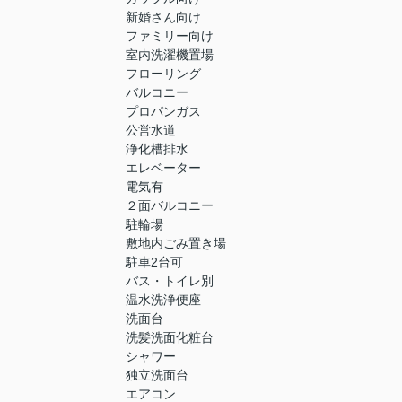
新婚さん向け
ファミリー向け
室内洗濯機置場
フローリング
バルコニー
プロパンガス
公営水道
浄化槽排水
エレベーター
電気有
２面バルコニー
駐輪場
敷地内ごみ置き場
駐車2台可
バス・トイレ別
温水洗浄便座
洗面台
洗髪洗面化粧台
シャワー
独立洗面台
エアコン