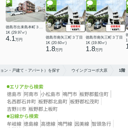
徳島市出来島本町３丁目
1K (29.97㎡)
4.1
徳島市南矢三町３丁目
徳島市南矢三町３丁目
万円
1
1K (20.60㎡)
1K (19.80㎡)
1.8
1.8
万円
万円
ション・戸建て・アパート）を探す
ウイングコーポ大原
1階
エリアから検索
徳島市
阿南市
小松島市
鳴門市
板野郡藍住町
名西郡石井町
板野郡北島町
板野郡松茂町
吉野川市
板野郡上板町
沿線から検索
牟岐線
徳島線
高徳線
鳴門線
因美線
智頭急行