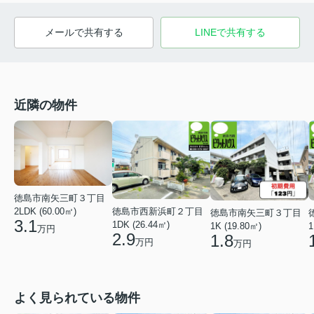
メールで共有する
LINEで共有する
近隣の物件
徳島市南矢三町３丁目
徳島市西新浜町２丁目
2LDK (60.00㎡)
徳島市南矢三町３丁目
3.1
1DK (26.44㎡)
1K (19.80㎡)
1
万円
2.9
1.8
万円
万円
よく見られている物件