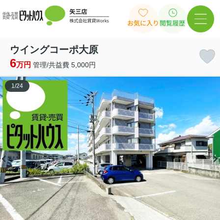
お気に入り
閲覧履歴
ウイングコーポ大原
6
万円
管理/共益費 5,000円
1
/
24