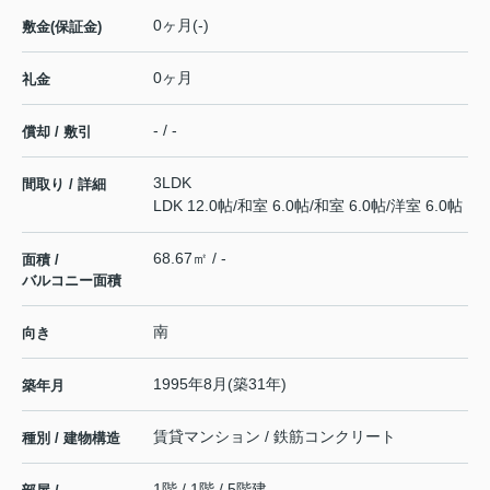
0ヶ月(-)
敷金(保証金)
0ヶ月
礼金
- / -
償却 / 敷引
3LDK
間取り / 詳細
LDK 12.0帖
/
和室 6.0帖
/
和室 6.0帖
/
洋室 6.0帖
68.67㎡ / -
面積 /
バルコニー面積
南
向き
1995年8月(築31年)
築年月
賃貸マンション / 鉄筋コンクリート
種別 / 建物構造
1階 / 1階 / 5階建