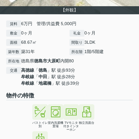
【外観】
6万円 管理/共益費 5,000円
賃料
0ヶ月
0ヶ月
敷金
礼金
68.67㎡
3LDK
面積
間取り
築31年
1階/5階建
築年数
所在階
徳島県
徳島市
大原町
内開80
所在地
高徳線
「
徳島
」駅 徒歩93分
交通
牟岐線
「
中田
」駅 徒歩28分
牟岐線
「
地蔵橋
」駅 徒歩39分
物件の特徴
バストイレ
室内洗濯機
TVモニタ
独立洗面台
別
置場
付きインタ
ーホン