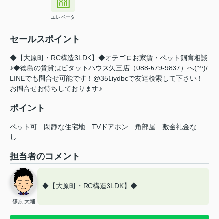
エレベータ
ー
セールスポイント
◆【大原町・RC構造3LDK】◆オテゴロお家賃・ペット飼育相談
♪◆徳島の賃貸はピタットハウス矢三店（088-679-9837）へ(^^)/
LINEでも問合せ可能です！@351iydbcで友達検索して下さい！
お問合せお待ちしております♪
ポイント
ペット可
閑静な住宅地
TVドアホン
角部屋
敷金礼金な
し
担当者のコメント
◆【大原町・RC構造3LDK】◆
篠原 大輔