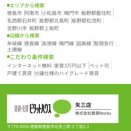
エリアから検索
徳島市
阿南市
小松島市
鳴門市
板野郡藍住町
名西郡石井町
板野郡北島町
板野郡松茂町
吉野川市
板野郡上板町
沿線から検索
牟岐線
徳島線
高徳線
鳴門線
因美線
智頭急行
土讃線
こだわり条件検索
インターネット無料
家賃3万円以下
ペット可
戸建て賃貸
分譲仕様のハイグレード賃貸
〒770-0006 徳島県徳島市北矢三町３丁目2-2