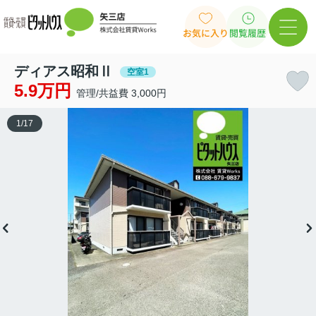
お気に入り
閲覧履歴
ディアス昭和Ⅱ
空室1
5.9万円
管理/共益費 3,000円
1
/
17