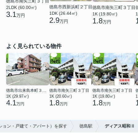
徳島市南矢三町３丁目
徳島市西新浜町２丁目
徳島市南矢三町３丁目
2LDK (60.00㎡)
3.1
1DK (26.44㎡)
1K (19.80㎡)
1
万円
2.9
1.8
万円
万円
よく見られている物件
徳島市出来島本町３丁目
徳島市南矢三町３丁目
徳島市南矢三町３丁目
1K (29.97㎡)
1K (20.60㎡)
1K (19.80㎡)
1
4.1
1.8
1.8
万円
万円
万円
ンション・戸建て・アパート）を探す
徳島駅
ディアス昭和Ⅱ