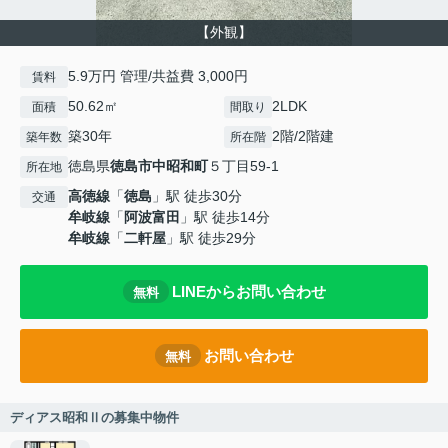
【外観】
5.9万円 管理/共益費 3,000円
賃料
50.62㎡
2LDK
面積
間取り
築30年
2階/2階建
築年数
所在階
徳島県
徳島市
中昭和町
５丁目59-1
所在地
高徳線
「
徳島
」駅 徒歩30分
交通
牟岐線
「
阿波富田
」駅 徒歩14分
牟岐線
「
二軒屋
」駅 徒歩29分
LINEからお問い合わせ
無料
お問い合わせ
無料
ディアス昭和Ⅱの募集中物件