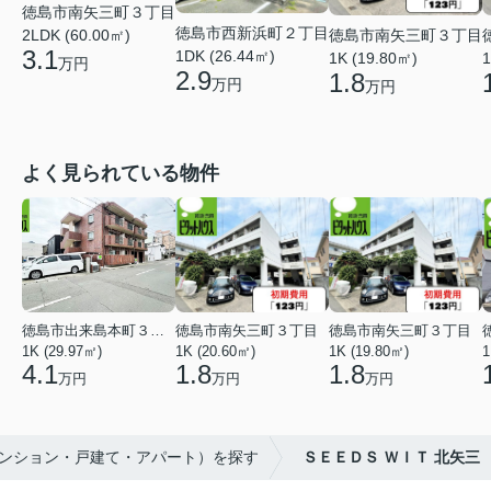
徳島市南矢三町３丁目
徳島市西新浜町２丁目
徳島市南矢三町３丁目
2LDK (60.00㎡)
3.1
1DK (26.44㎡)
1K (19.80㎡)
1
万円
2.9
1.8
万円
万円
よく見られている物件
徳島市出来島本町３丁目
徳島市南矢三町３丁目
徳島市南矢三町３丁目
1K (29.97㎡)
1K (20.60㎡)
1K (19.80㎡)
1
4.1
1.8
1.8
万円
万円
万円
マンション・戸建て・アパート）を探す
ＳＥＥＤＳ ＷＩＴ 北矢三