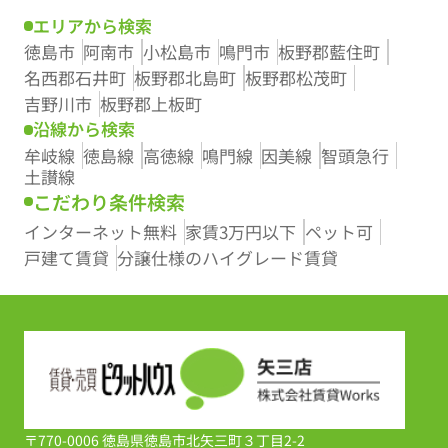
エリアから検索
徳島市
阿南市
小松島市
鳴門市
板野郡藍住町
名西郡石井町
板野郡北島町
板野郡松茂町
吉野川市
板野郡上板町
沿線から検索
牟岐線
徳島線
高徳線
鳴門線
因美線
智頭急行
土讃線
こだわり条件検索
インターネット無料
家賃3万円以下
ペット可
戸建て賃貸
分譲仕様のハイグレード賃貸
〒770-0006 徳島県徳島市北矢三町３丁目2-2