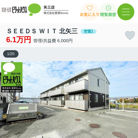
お気に入り
閲覧履歴
ＳＥＥＤＳ ＷＩＴ 北矢三
空室1
6.1万円
管理/共益費 6,000円
1
/
20