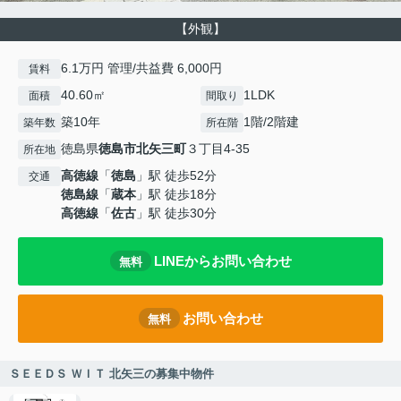
【外観】
6.1万円 管理/共益費 6,000円
賃料
40.60㎡
1LDK
面積
間取り
築10年
1階/2階建
築年数
所在階
徳島県
徳島市
北矢三町
３丁目4-35
所在地
高徳線
「
徳島
」駅 徒歩52分
交通
徳島線
「
蔵本
」駅 徒歩18分
高徳線
「
佐古
」駅 徒歩30分
LINEからお問い合わせ
無料
お問い合わせ
無料
ＳＥＥＤＳ ＷＩＴ 北矢三の募集中物件