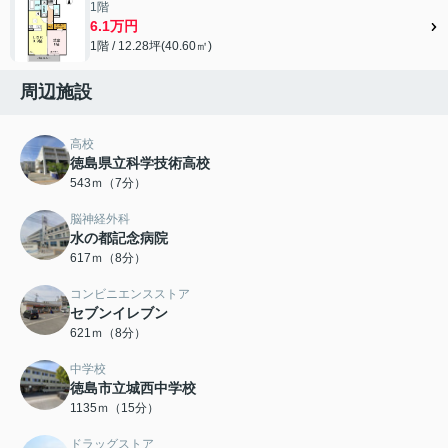
1階
6.1万円
1階 / 12.28坪(40.60㎡)
周辺施設
高校
徳島県立科学技術高校
543ｍ（7分）
脳神経外科
水の都記念病院
617ｍ（8分）
コンビニエンスストア
セブンイレブン
621ｍ（8分）
中学校
徳島市立城西中学校
1135ｍ（15分）
ドラッグストア