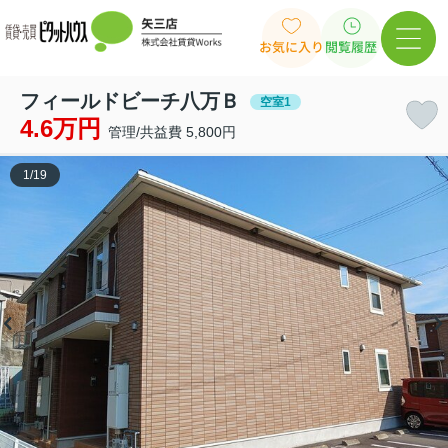
お気に入り
閲覧履歴
フィールドビーチ八万Ｂ
空室1
4.6万円
管理/共益費 5,800円
1
/
19