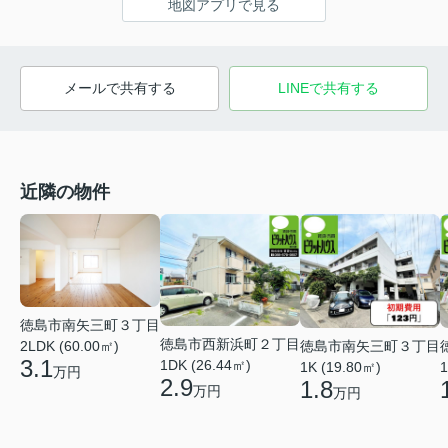
地図アプリで見る
メールで共有する
LINEで共有する
近隣の物件
徳島市南矢三町３丁目
徳島市西新浜町２丁目
徳島市南矢三町３丁目
2LDK (60.00㎡)
3.1
1DK (26.44㎡)
1K (19.80㎡)
1
万円
2.9
1.8
万円
万円