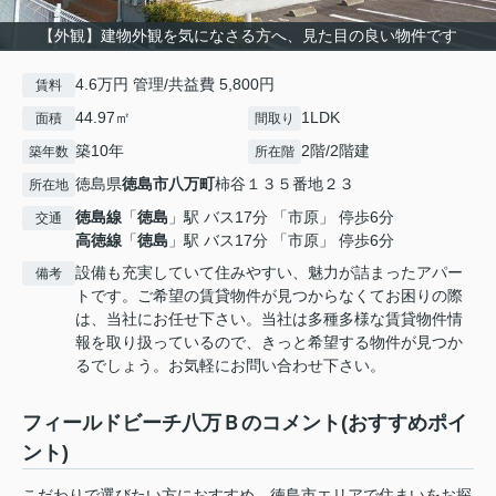
【外観】建物外観を気になさる方へ、見た目の良い物件です
4.6万円 管理/共益費 5,800円
賃料
44.97㎡
1LDK
面積
間取り
築10年
2階/2階建
築年数
所在階
徳島県
徳島市
八万町
柿谷１３５番地２３
所在地
徳島線
「
徳島
」駅 バス17分 「市原」 停歩6分
交通
高徳線
「
徳島
」駅 バス17分 「市原」 停歩6分
設備も充実していて住みやすい、魅力が詰まったアパー
備考
トです。ご希望の賃貸物件が見つからなくてお困りの際
は、当社にお任せ下さい。当社は多種多様な賃貸物件情
報を取り扱っているので、きっと希望する物件が見つか
るでしょう。お気軽にお問い合わせ下さい。
フィールドビーチ八万Ｂのコメント(おすすめポイ
ント)
こだわりで選びたい方におすすめ。徳島市エリアで住まいをお探