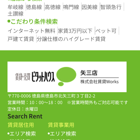
牟岐線
徳島線
高徳線
鳴門線
因美線
智頭急行
土讃線
こだわり条件検索
インターネット無料
家賃3万円以下
ペット可
戸建て賃貸
分譲仕様のハイグレード賃貸
〒770-0006 徳島県徳島市北矢三町３丁目2-2
営業時間：10：00～18：00 ※営業時間外もご対応可能です
定休日：水曜日
Search Rent
賃貸居住用
賃貸事業用
エリア検索
エリア検索