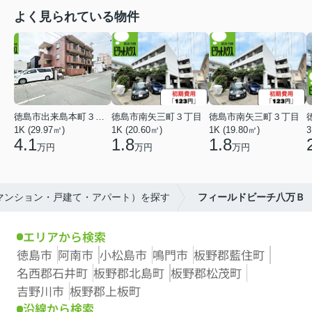
よく見られている物件
徳島市出来島本町３丁目
徳島市南矢三町３丁目
徳島市南矢三町３丁目
1K (29.97㎡)
1K (20.60㎡)
1K (19.80㎡)
3
4.1
1.8
1.8
万円
万円
万円
（マンション・戸建て・アパート）を探す
フィールドビーチ八万Ｂ
エリアから検索
徳島市
阿南市
小松島市
鳴門市
板野郡藍住町
名西郡石井町
板野郡北島町
板野郡松茂町
吉野川市
板野郡上板町
沿線から検索