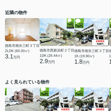
近隣の物件
徳島市南矢三町３丁目
徳島市西新浜町２丁目
徳島市南矢三町３丁目
2LDK (60.00㎡)
3.1
1DK (26.44㎡)
1K (19.80㎡)
1
万円
2.9
1.8
万円
万円
よく見られている物件