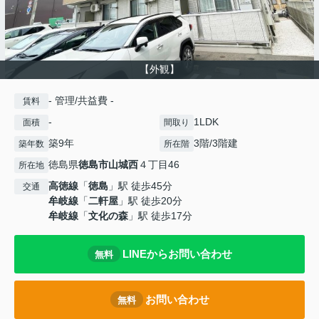
【外観】
- 管理/共益費 -
賃料
-
1LDK
面積
間取り
築9年
3階/3階建
築年数
所在階
徳島県
徳島市
山城西
４丁目46
所在地
高徳線
「
徳島
」駅 徒歩45分
交通
牟岐線
「
二軒屋
」駅 徒歩20分
牟岐線
「
文化の森
」駅 徒歩17分
LINEからお問い合わせ
無料
お問い合わせ
無料