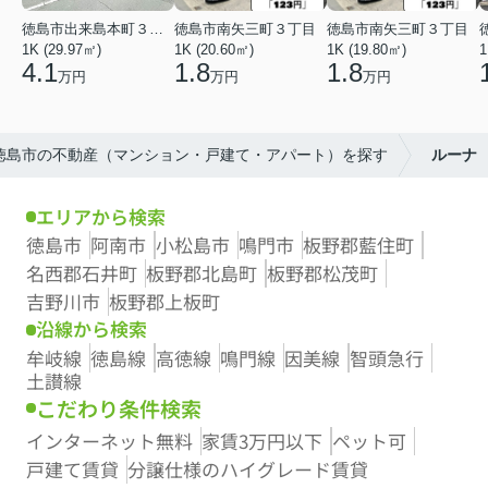
徳島市出来島本町３丁目
徳島市南矢三町３丁目
徳島市南矢三町３丁目
1K (29.97㎡)
1K (20.60㎡)
1K (19.80㎡)
1
4.1
1.8
1.8
万円
万円
万円
】徳島市の不動産（マンション・戸建て・アパート）を探す
ルーナ
エリアから検索
徳島市
阿南市
小松島市
鳴門市
板野郡藍住町
名西郡石井町
板野郡北島町
板野郡松茂町
吉野川市
板野郡上板町
沿線から検索
牟岐線
徳島線
高徳線
鳴門線
因美線
智頭急行
土讃線
こだわり条件検索
インターネット無料
家賃3万円以下
ペット可
戸建て賃貸
分譲仕様のハイグレード賃貸