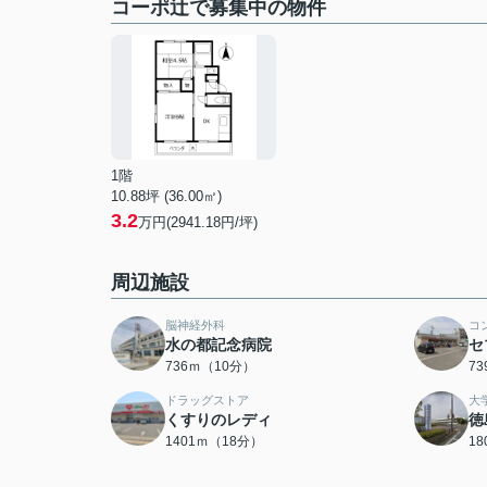
コーポ辻で募集中の物件
1階
10.88坪 (36.00㎡)
3.2
万円(2941.18円/坪)
周辺施設
脳神経外科
コ
水の都記念病院
セ
736ｍ（10分）
7
ドラッグストア
大
くすりのレディ
徳
1401ｍ（18分）
1