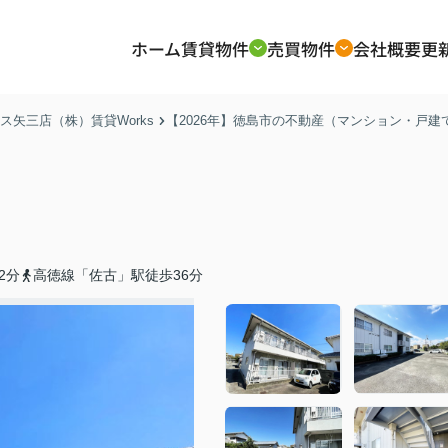
ホーム
賃貸物件
売買物件
会社概要
更
矢三店（株）賃貸Works
【2026年】徳島市の不動産（マンション・戸
2分
高徳線「佐古」駅徒歩36分