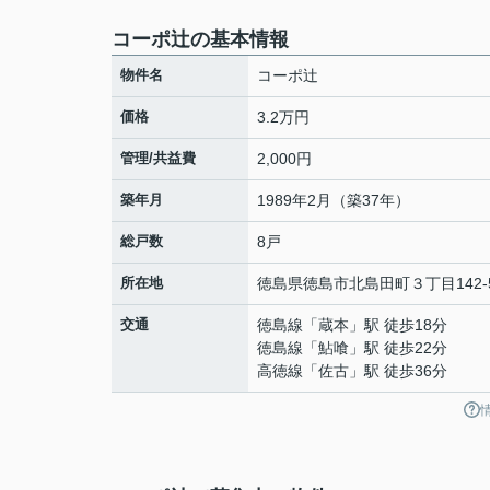
コーポ辻の基本情報
物件名
コーポ辻
価格
3.2万円
管理/共益費
2,000円
築年月
1989年2月（築37年）
総戸数
8戸
所在地
徳島県
徳島市
北島田町
３丁目142-
交通
徳島線
「
蔵本
」駅 徒歩18分
徳島線
「
鮎喰
」駅 徒歩22分
高徳線
「
佐古
」駅 徒歩36分