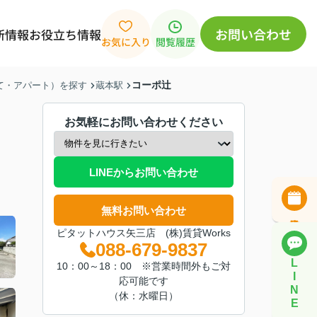
お問い合わせ
新情報
お役立ち情報
お気に入り
閲覧履歴
コーポ辻
建て・アパート）を探す
蔵本駅
お気軽にお問い合わせください
LINEからお問い合わせ
無料お問い合わせ
ピタットハウス矢三店 (株)賃貸Works
088-679-9837
L
10：00～18：00 ※営業時間外もご対
I
応可能です
N
（休：水曜日）
E