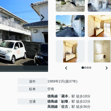
1989年2月(築37年)
築年
空有
駐車
徳島線
「
蔵本
」駅 徒歩18分
徳島線
「
鮎喰
」駅 徒歩22分
交通
高徳線
「
佐古
」駅 徒歩36分