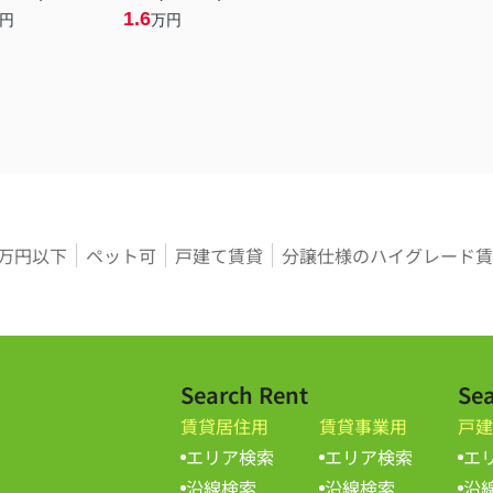
1.6
円
万円
3万円以下
ペット可
戸建て賃貸
分譲仕様のハイグレード賃
Search Rent
Sea
賃貸居住用
賃貸事業用
戸建
エリア検索
エリア検索
エ
沿線検索
沿線検索
沿