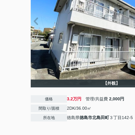
【外観】
3.2万円
管理/共益費
2,000円
価格
2DK/36.00㎡
間取り/面積
徳島県
徳島市
北島田町
３丁目142-5
所在地