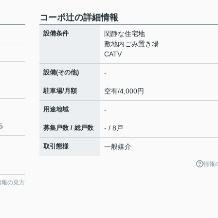
コーポ辻の詳細情報
設備条件
閑静な住宅地
敷地内ごみ置き場
CATV
設備(その他)
-
駐車場/月額
空有/4,000円
用途地域
-
5
募集戸数 / 総戸数
- / 8戸
取引態様
一般媒介
情報
情報の見方