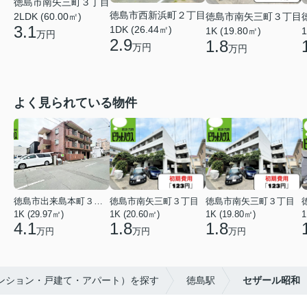
徳島市南矢三町３丁目
徳島市西新浜町２丁目
徳島市南矢三町３丁目
2LDK (60.00㎡)
3.1
1DK (26.44㎡)
1K (19.80㎡)
1
万円
2.9
1.8
万円
万円
よく見られている物件
徳島市出来島本町３丁目
徳島市南矢三町３丁目
徳島市南矢三町３丁目
1K (29.97㎡)
1K (20.60㎡)
1K (19.80㎡)
1
4.1
1.8
1.8
万円
万円
万円
マンション・戸建て・アパート）を探す
徳島駅
セザール昭和