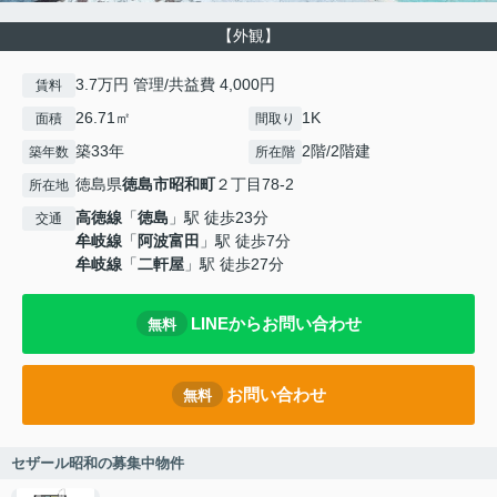
【外観】
3.7万円 管理/共益費 4,000円
賃料
26.71㎡
1K
面積
間取り
築33年
2階/2階建
築年数
所在階
徳島県
徳島市
昭和町
２丁目78-2
所在地
高徳線
「
徳島
」駅 徒歩23分
交通
牟岐線
「
阿波富田
」駅 徒歩7分
牟岐線
「
二軒屋
」駅 徒歩27分
LINEからお問い合わせ
無料
お問い合わせ
無料
セザール昭和の募集中物件