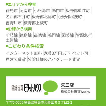
エリアから検索
徳島市
阿南市
小松島市
鳴門市
板野郡藍住町
名西郡石井町
板野郡北島町
板野郡松茂町
吉野川市
板野郡上板町
沿線から検索
牟岐線
徳島線
高徳線
鳴門線
因美線
智頭急行
土讃線
こだわり条件検索
インターネット無料
家賃3万円以下
ペット可
戸建て賃貸
分譲仕様のハイグレード賃貸
〒770-0006 徳島県徳島市北矢三町３丁目2-2