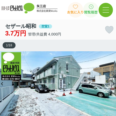
お気に入り
閲覧履歴
セザール昭和
空室1
3.7万円
管理/共益費 4,000円
1
/
18