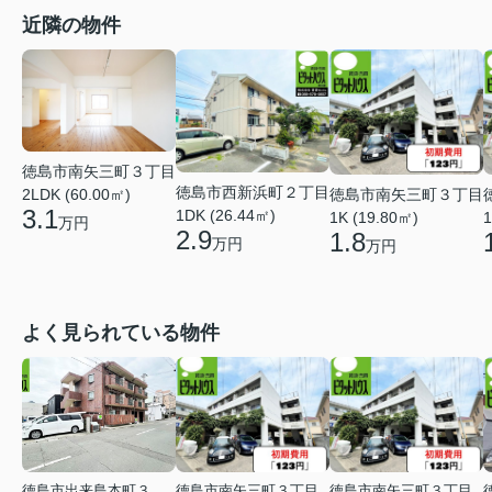
近隣の物件
徳島市南矢三町３丁目
徳島市西新浜町２丁目
徳島市南矢三町３丁目
2LDK (60.00㎡)
3.1
1DK (26.44㎡)
1K (19.80㎡)
1
万円
2.9
1.8
万円
万円
よく見られている物件
徳島市出来島本町３丁目
徳島市南矢三町３丁目
徳島市南矢三町３丁目