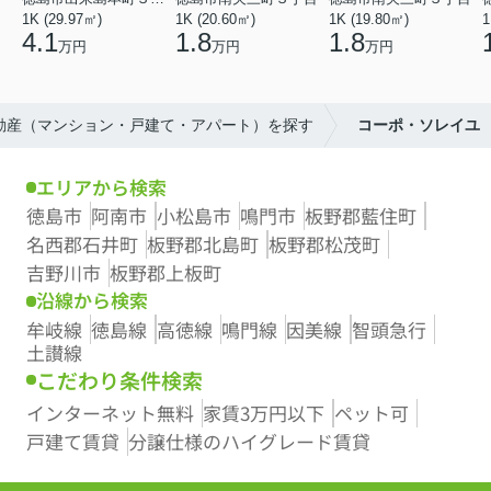
1K (29.97㎡)
1K (20.60㎡)
1K (19.80㎡)
1
4.1
1.8
1.8
万円
万円
万円
不動産（マンション・戸建て・アパート）を探す
コーポ・ソレイユ
エリアから検索
徳島市
阿南市
小松島市
鳴門市
板野郡藍住町
名西郡石井町
板野郡北島町
板野郡松茂町
吉野川市
板野郡上板町
沿線から検索
牟岐線
徳島線
高徳線
鳴門線
因美線
智頭急行
土讃線
こだわり条件検索
インターネット無料
家賃3万円以下
ペット可
戸建て賃貸
分譲仕様のハイグレード賃貸