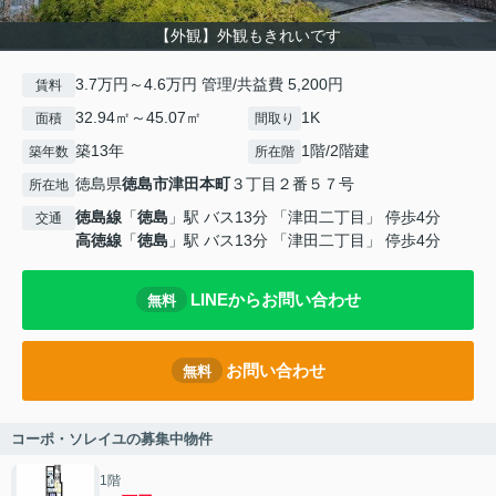
【外観】外観もきれいです
3.7万円～4.6万円 管理/共益費 5,200円
賃料
32.94㎡～45.07㎡
1K
面積
間取り
築13年
1階/2階建
築年数
所在階
徳島県
徳島市
津田本町
３丁目２番５７号
所在地
徳島線
「
徳島
」駅 バス13分 「津田二丁目」 停歩4分
交通
高徳線
「
徳島
」駅 バス13分 「津田二丁目」 停歩4分
LINEからお問い合わせ
無料
お問い合わせ
無料
コーポ・ソレイユの募集中物件
1階