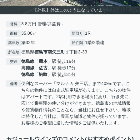
【外観】外はこのようになっています
3.8万円 管理/共益費 -
賃料
35.00㎡
1R
面積
間取り
築32年
1階/2階建
築年数
所在階
徳島県
徳島市
南矢三町
１丁目3-33
所在地
徳島線
「
蔵本
」駅 徒歩16分
交通
高徳線
「
佐古
」駅 徒歩17分
徳島線
「
鮎喰
」駅 徒歩31分
便利なスーパー「マルナカ 矢三店」まで409mです。こ
備考
ちらの物件には自走式駐車場があります。こちらの物件
はアパートです。2駅利用できる場所にあり、行き先に
応じて乗車駅の使い分けができます。徳島市の地域情報
や賃貸物件情報のことなら、当社にお任せ下さい。地域
に特化した当社は、豊富な知識と物件が揃っています。
お客様のご希望に適した情報をご提供いたします。
セジュールウインズのコメント(おすすめポイント)