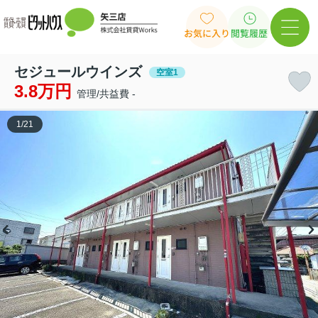
お気に入り
閲覧履歴
セジュールウインズ
空室1
3.8万円
管理/共益費 -
1
/
21