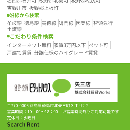
名西郡石井町
板野郡北島町
板野郡松茂町
吉野川市
板野郡上板町
沿線から検索
牟岐線
徳島線
高徳線
鳴門線
因美線
智頭急行
土讃線
こだわり条件検索
インターネット無料
家賃3万円以下
ペット可
戸建て賃貸
分譲仕様のハイグレード賃貸
〒770-0006 徳島県徳島市北矢三町３丁目2-2
営業時間：10：00～18：00 ※営業時間外もご対応可能です
定休日：水曜日
Search Rent