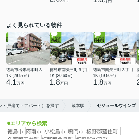
万円
よく見られている物件
徳島市出来島本町３丁目
徳島市南矢三町３丁目
徳島市南矢三町３丁目
1K (29.97㎡)
1K (20.60㎡)
1K (19.80㎡)
3
4.1
1.8
1.8
万円
万円
万円
ョン・戸建て・アパート）を探す
蔵本駅
セジュールウインズ
エリアから検索
徳島市
阿南市
小松島市
鳴門市
板野郡藍住町