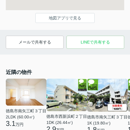
地図アプリで見る
メールで共有する
LINEで共有する
近隣の物件
徳島市南矢三町３丁目
徳島市西新浜町２丁目
徳島市南矢三町３丁目
2LDK (60.00㎡)
3.1
1DK (26.44㎡)
1K (19.80㎡)
1
万円
2.9
1.8
万円