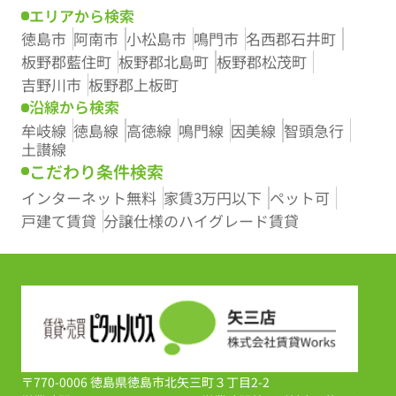
エリアから検索
徳島市
阿南市
小松島市
鳴門市
名西郡石井町
板野郡藍住町
板野郡北島町
板野郡松茂町
吉野川市
板野郡上板町
沿線から検索
牟岐線
徳島線
高徳線
鳴門線
因美線
智頭急行
土讃線
こだわり条件検索
インターネット無料
家賃3万円以下
ペット可
戸建て賃貸
分譲仕様のハイグレード賃貸
〒770-0006 徳島県徳島市北矢三町３丁目2-2