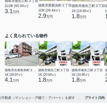
徳島市南矢三町３丁目
徳島市西新浜町２丁目
徳島市南矢三町３丁目
2LDK (60.00㎡)
3.1
1DK (26.44㎡)
1K (19.80㎡)
1
万円
2.9
1.8
万円
万円
よく見られている物件
徳島市出来島本町３丁目
徳島市南矢三町３丁目
徳島市南矢三町３丁目
1K (29.97㎡)
1K (20.60㎡)
1K (19.80㎡)
3
4.1
1.8
1.8
万円
万円
万円
市の不動産（マンション・戸建て・アパート）を探す
ブライト川内