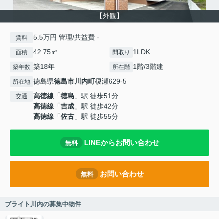
【外観】
5.5万円 管理/共益費 -
賃料
42.75㎡
1LDK
面積
間取り
築18年
1階/3階建
築年数
所在階
徳島県
徳島市
川内町
榎瀬629-5
所在地
高徳線
「
徳島
」駅 徒歩51分
交通
高徳線
「
吉成
」駅 徒歩42分
高徳線
「
佐古
」駅 徒歩55分
LINEからお問い合わせ
無料
お問い合わせ
無料
ブライト川内の募集中物件