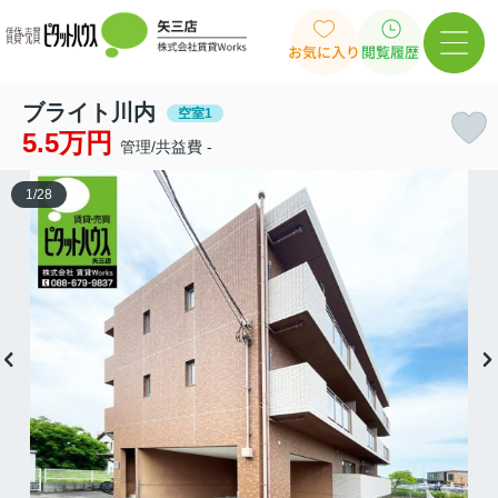
お気に入り
閲覧履歴
ブライト川内
空室1
5.5万円
管理/共益費 -
1
/
28