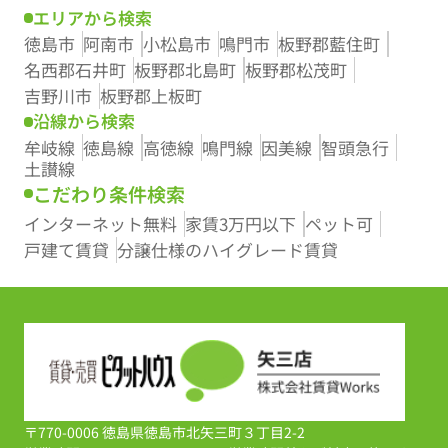
エリアから検索
徳島市
阿南市
小松島市
鳴門市
板野郡藍住町
名西郡石井町
板野郡北島町
板野郡松茂町
吉野川市
板野郡上板町
沿線から検索
牟岐線
徳島線
高徳線
鳴門線
因美線
智頭急行
土讃線
こだわり条件検索
インターネット無料
家賃3万円以下
ペット可
戸建て賃貸
分譲仕様のハイグレード賃貸
〒770-0006 徳島県徳島市北矢三町３丁目2-2