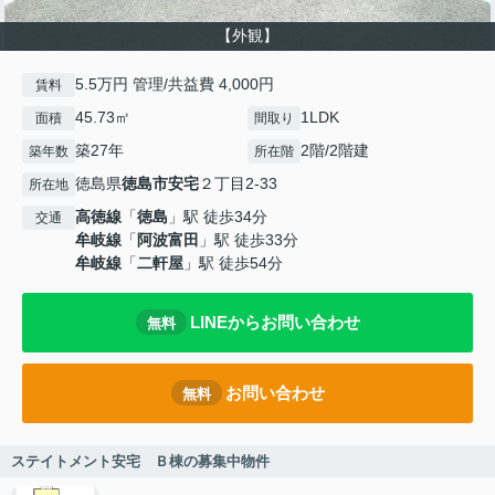
【外観】
5.5万円 管理/共益費 4,000円
賃料
45.73㎡
1LDK
面積
間取り
築27年
2階/2階建
築年数
所在階
徳島県
徳島市
安宅
２丁目2-33
所在地
高徳線
「
徳島
」駅 徒歩34分
交通
牟岐線
「
阿波富田
」駅 徒歩33分
牟岐線
「
二軒屋
」駅 徒歩54分
LINEからお問い合わせ
無料
お問い合わせ
無料
ステイトメント安宅 Ｂ棟の募集中物件