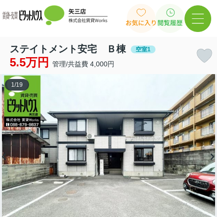
お気に入り
閲覧履歴
ステイトメント安宅 Ｂ棟
空室1
5.5万円
管理/共益費 4,000円
1
/
19