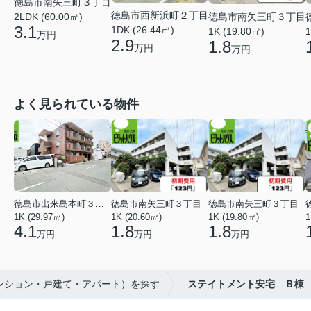
徳島市南矢三町３丁目
徳島市西新浜町２丁目
徳島市南矢三町３丁目
2LDK (60.00㎡)
3.1
1DK (26.44㎡)
1K (19.80㎡)
1
万円
2.9
1.8
万円
万円
よく見られている物件
徳島市出来島本町３丁目
徳島市南矢三町３丁目
徳島市南矢三町３丁目
1K (29.97㎡)
1K (20.60㎡)
1K (19.80㎡)
1
4.1
1.8
1.8
万円
万円
万円
マンション・戸建て・アパート）を探す
ステイトメント安宅 Ｂ棟