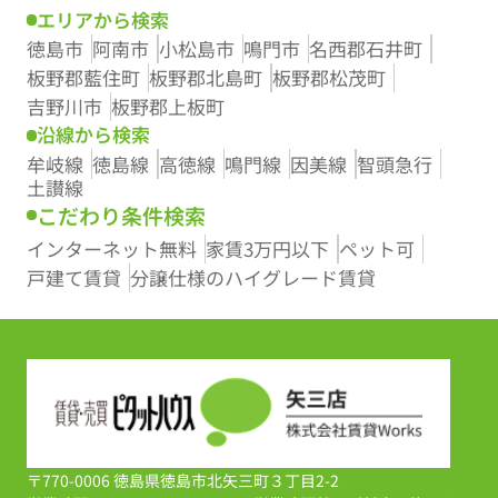
エリアから検索
徳島市
阿南市
小松島市
鳴門市
名西郡石井町
板野郡藍住町
板野郡北島町
板野郡松茂町
吉野川市
板野郡上板町
沿線から検索
牟岐線
徳島線
高徳線
鳴門線
因美線
智頭急行
土讃線
こだわり条件検索
インターネット無料
家賃3万円以下
ペット可
戸建て賃貸
分譲仕様のハイグレード賃貸
〒770-0006 徳島県徳島市北矢三町３丁目2-2