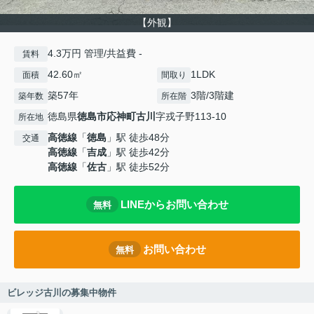
【外観】
4.3万円 管理/共益費 -
賃料
42.60㎡
1LDK
面積
間取り
築57年
3階/3階建
築年数
所在階
徳島県
徳島市
応神町古川
字戎子野113-10
所在地
高徳線
「
徳島
」駅 徒歩48分
交通
高徳線
「
吉成
」駅 徒歩42分
高徳線
「
佐古
」駅 徒歩52分
LINEからお問い合わせ
無料
お問い合わせ
無料
ビレッジ古川の募集中物件