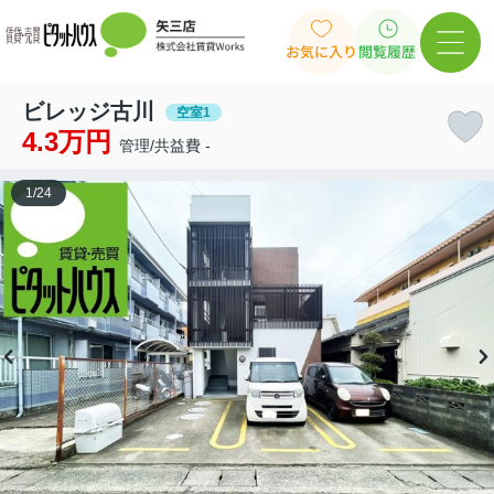
お気に入り
閲覧履歴
ビレッジ古川
空室1
4.3万円
管理/共益費 -
1
/
24