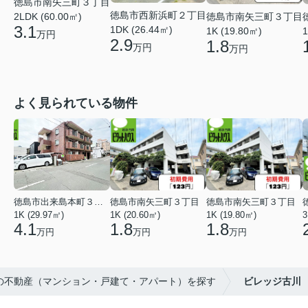
徳島市南矢三町３丁目
徳島市西新浜町２丁目
徳島市南矢三町３丁目
2LDK (60.00㎡)
3.1
1DK (26.44㎡)
1K (19.80㎡)
1
万円
2.9
1.8
万円
万円
よく見られている物件
徳島市出来島本町３丁目
徳島市南矢三町３丁目
徳島市南矢三町３丁目
1K (29.97㎡)
1K (20.60㎡)
1K (19.80㎡)
3
4.1
1.8
1.8
万円
万円
万円
市の不動産（マンション・戸建て・アパート）を探す
ビレッジ古川