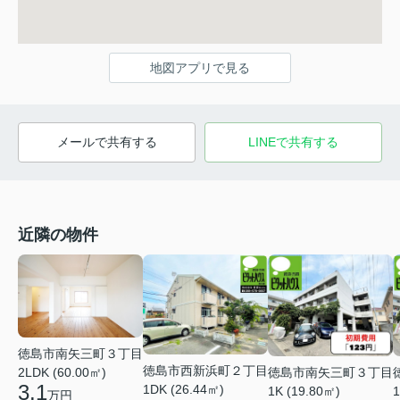
地図アプリで見る
メールで共有する
LINEで共有する
近隣の物件
徳島市南矢三町３丁目
徳島市西新浜町２丁目
徳島市南矢三町３丁目
2LDK (60.00㎡)
3.1
1DK (26.44㎡)
1K (19.80㎡)
1
万円