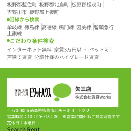
板野郡藍住町
板野郡北島町
板野郡松茂町
吉野川市
板野郡上板町
沿線から検索
牟岐線
徳島線
高徳線
鳴門線
因美線
智頭急行
土讃線
こだわり条件検索
インターネット無料
家賃3万円以下
ペット可
戸建て賃貸
分譲仕様のハイグレード賃貸
〒770-0006 徳島県徳島市北矢三町３丁目2-2
営業時間：10：00～18：00 ※営業時間外もご対応可能です
定休日：水曜日
Search Rent