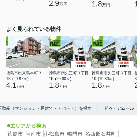
2.9
1.8
万円
万円
よく見られている物件
徳島市出来島本町３丁目
徳島市南矢三町３丁目
徳島市南矢三町３丁目
1K (29.97㎡)
1K (20.60㎡)
1K (19.80㎡)
3
4.1
1.8
1.8
万円
万円
万円
の不動産（マンション・戸建て・アパート）を探す
ドゥ・アムール
エリアから検索
徳島市
阿南市
小松島市
鳴門市
名西郡石井町