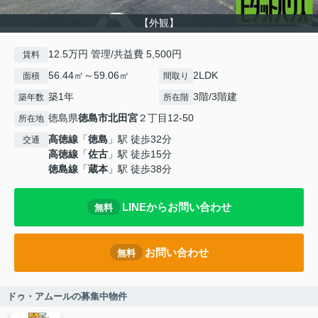
【外観】
12.5万円 管理/共益費 5,500円
賃料
56.44㎡～59.06㎡
2LDK
面積
間取り
築1年
3階/3階建
築年数
所在階
徳島県
徳島市
北田宮
２丁目12-50
所在地
高徳線
「
徳島
」駅 徒歩32分
交通
高徳線
「
佐古
」駅 徒歩15分
徳島線
「
蔵本
」駅 徒歩38分
LINEからお問い合わせ
無料
お問い合わせ
無料
ドゥ・アムールの募集中物件