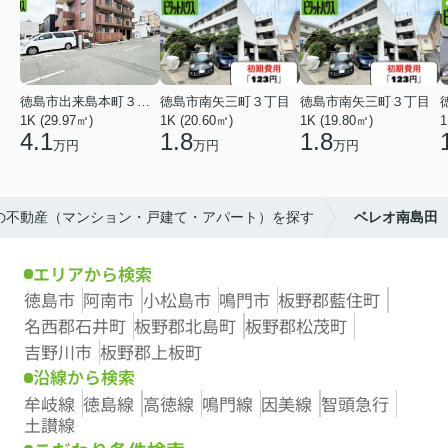
徳島市出来島本町３丁目
徳島市南矢三町３丁目
徳島市南矢三町３丁目
1K (29.97㎡)
1K (20.60㎡)
1K (19.80㎡)
1
4.1
1.8
1.8
万円
万円
万円
市の不動産（マンション・戸建て・アパート）を探す
ベレオ南島田
エリアから検索
徳島市
阿南市
小松島市
鳴門市
板野郡藍住町
名西郡石井町
板野郡北島町
板野郡松茂町
吉野川市
板野郡上板町
沿線から検索
牟岐線
徳島線
高徳線
鳴門線
因美線
智頭急行
土讃線