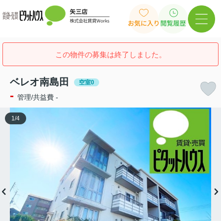
お気に入り
閲覧履歴
この物件の募集は終了しました。
ベレオ南島田
空室0
-
管理/共益費 -
1
/
4