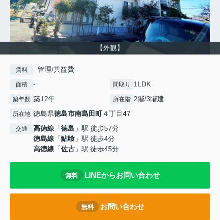
【外観】
- 管理/共益費 -
賃料
-
1LDK
面積
間取り
築12年
2階/3階建
築年数
所在階
徳島県
徳島市
南島田町
４丁目47
所在地
高徳線
「
徳島
」駅 徒歩57分
交通
徳島線
「
鮎喰
」駅 徒歩4分
高徳線
「
佐古
」駅 徒歩45分
LINEからお問い合わせ
無料
お問い合わせ
無料