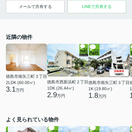
メールで共有する
LINEで共有する
近隣の物件
徳島市南矢三町３丁目
徳島市西新浜町２丁目
徳島市南矢三町３丁目
2LDK (60.00㎡)
3.1
1DK (26.44㎡)
1K (19.80㎡)
1
万円
2.9
1.8
万円
万円
よく見られている物件