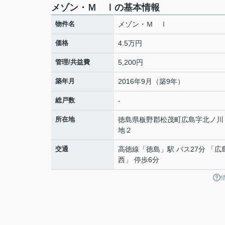
メゾン・Ｍ Ⅰの基本情報
物件名
メゾン・Ｍ Ⅰ
価格
4.5万円
管理/共益費
5,200円
築年月
2016年9月（築9年）
総戸数
-
所在地
徳島県
板野郡松茂町
広島
字北ノ川
地２
交通
高徳線
「
徳島
」駅 バス27分 「広
西」 停歩6分