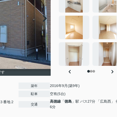
です
2016年9月(築9年)
築年
空有(5台)
駐車
高徳線
「
徳島
」駅 バス27分 「広島西」 
３番地２
交通
6分