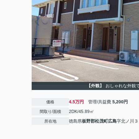
【外観】
おしゃれな外観
4.5万円
管理/共益費
5,200円
価格
2DK/45.89㎡
間取り/面積
徳島県
板野郡松茂町
広島
字北ノ川３
所在地