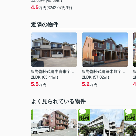
13.88坪 (45.89㎡)
4.5
万円(3242.07円/坪)
近隣の物件
板野郡松茂町中喜来字中須
板野郡松茂町笹木野字八山開拓
2LDK (63.44㎡)
2LDK (57.02㎡)
1
5.5
5.2
4
万円
万円
よく見られている物件