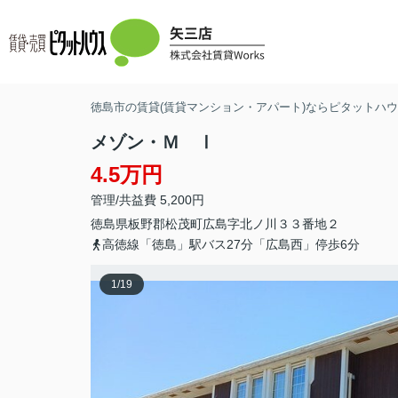
徳島市の賃貸(賃貸マンション・アパート)ならピタットハウス
メゾン・Ｍ Ⅰ
4.5万円
管理/共益費 5,200円
徳島県
板野郡松茂町
広島
字北ノ川３３番地２
高徳線「徳島」駅バス27分「広島西」停歩6分
1
/
19