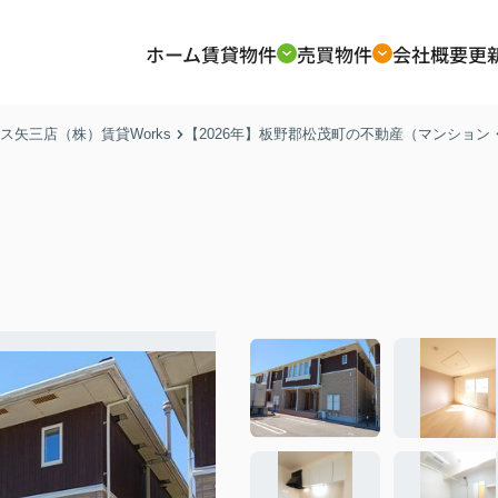
ホーム
賃貸物件
売買物件
会社概要
更
矢三店（株）賃貸Works
【2026年】板野郡松茂町の不動産（マンショ