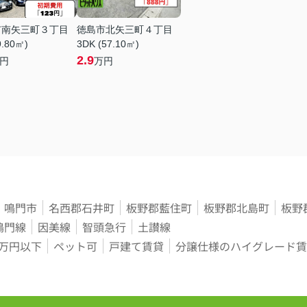
市南矢三町３丁目
徳島市北矢三町４丁目
9.80㎡)
3DK (57.10㎡)
2.9
円
万円
鳴門市
名西郡石井町
板野郡藍住町
板野郡北島町
板野
鳴門線
因美線
智頭急行
土讃線
3万円以下
ペット可
戸建て賃貸
分譲仕様のハイグレード賃