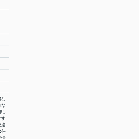
報な
的な
押し
すす
快適
お任
貸情