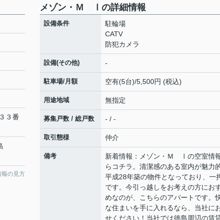
メゾン・Ｍ Ⅰの詳細情報
設備条件
駐輪場
CATV
防犯カメラ
設備(その他)
-
駐車場/月額
空有(5台)/5,500円 (税込)
用途地域
無指定
３３番
募集戸数 / 総戸数
- / -
取引態様
仲介
島
備考
新着情報：メゾン・Ｍ Ⅰの空室情
らコチラ。清潔感のある室内が魅力
情報の見方
平成28年築の物件となっており、一
です。今引っ越しをお考えの方にお
めなのが、こちらのアパートです。
な住まいを手に入れるなら、当社に
せください！当社では徳島周辺の賃