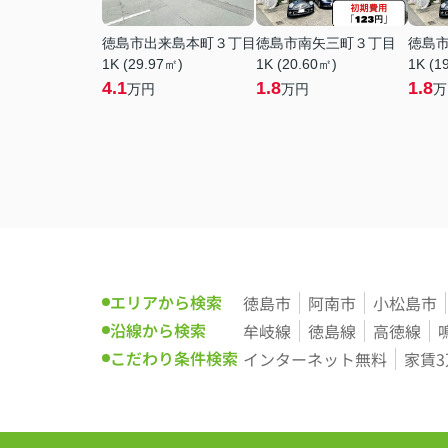
徳島市出来島本町３丁目
徳島市南矢三町３丁目
徳島
1K (29.97㎡)
1K (20.60㎡)
1K (1
4.1
1.8
1.8
万円
万円
万
エリアから検索
徳島市
阿南市
小松島市
沿線から検索
牟岐線
徳島線
高徳線
こだわり条件検索
インターネット無料
家賃