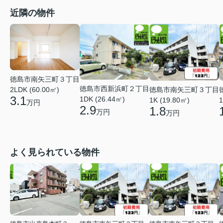
近隣の物件
徳島市南矢三町３丁目
徳島市西新浜町２丁目
徳島市南矢三町３丁目
2LDK (60.00㎡)
3.1
1DK (26.44㎡)
1K (19.80㎡)
1
万円
2.9
1.8
万円
万円
よく見られている物件