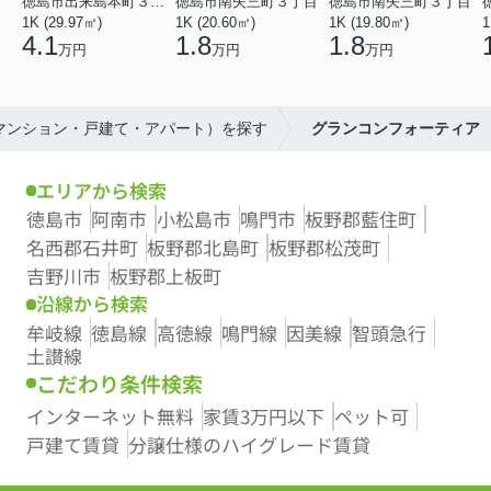
徳島市出来島本町３丁目
徳島市南矢三町３丁目
徳島市南矢三町３丁目
1K (29.97㎡)
1K (20.60㎡)
1K (19.80㎡)
1
4.1
1.8
1.8
万円
万円
万円
（マンション・戸建て・アパート）を探す
グランコンフォーティア
エリアから検索
徳島市
阿南市
小松島市
鳴門市
板野郡藍住町
名西郡石井町
板野郡北島町
板野郡松茂町
吉野川市
板野郡上板町
沿線から検索
牟岐線
徳島線
高徳線
鳴門線
因美線
智頭急行
土讃線
こだわり条件検索
インターネット無料
家賃3万円以下
ペット可
戸建て賃貸
分譲仕様のハイグレード賃貸