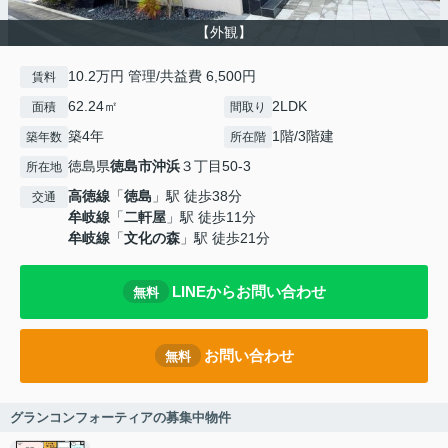
【外観】
10.2万円 管理/共益費 6,500円
賃料
62.24㎡
2LDK
面積
間取り
築4年
1階/3階建
築年数
所在階
徳島県
徳島市
沖浜
３丁目50-3
所在地
高徳線
「
徳島
」駅 徒歩38分
交通
牟岐線
「
二軒屋
」駅 徒歩11分
牟岐線
「
文化の森
」駅 徒歩21分
LINEからお問い合わせ
無料
お問い合わせ
無料
グランコンフォーティアの募集中物件