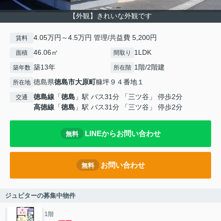
【外観】きれいな外観です
4.05万円～4.5万円 管理/共益費 5,200円
賃料
46.06㎡
1LDK
面積
間取り
築13年
1階/2階建
築年数
所在階
徳島県
徳島市
大原町
糠坪９４番地１
所在地
徳島線
「
徳島
」駅 バス31分 「三ツ谷」 停歩2分
交通
高徳線
「
徳島
」駅 バス31分 「三ツ谷」 停歩2分
LINEからお問い合わせ
無料
お問い合わせ
無料
ジュピターの募集中物件
1階