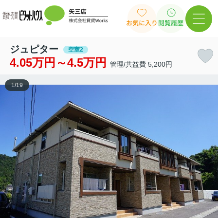
お気に入り
閲覧履歴
ジュピター
空室2
4.05万円～4.5万円
管理/共益費 5,200円
1
/
19