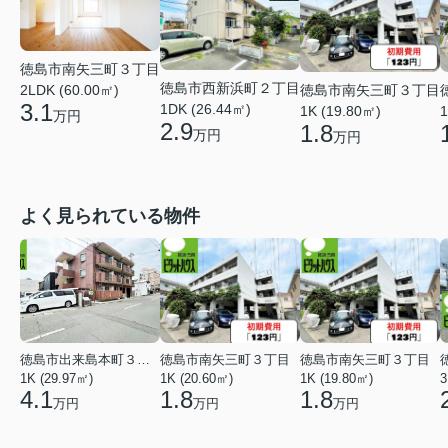
徳島市南矢三町３丁目
徳島市西新浜町２丁目
徳島市南矢三町３丁目
2LDK (60.00㎡)
3.1
1DK (26.44㎡)
1K (19.80㎡)
1
万円
2.9
1.8
万円
万円
よく見られている物件
徳島市出来島本町３丁目
徳島市南矢三町３丁目
徳島市南矢三町３丁目
1K (29.97㎡)
1K (20.60㎡)
1K (19.80㎡)
3
4.1
1.8
1.8
万円
万円
万円