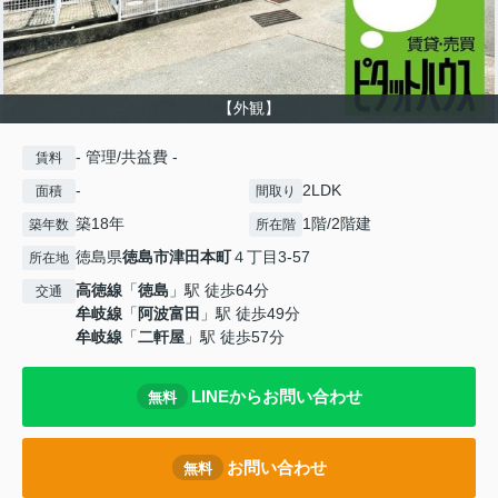
【外観】
- 管理/共益費 -
賃料
-
2LDK
面積
間取り
築18年
1階/2階建
築年数
所在階
徳島県
徳島市
津田本町
４丁目3-57
所在地
高徳線
「
徳島
」駅 徒歩64分
交通
牟岐線
「
阿波富田
」駅 徒歩49分
牟岐線
「
二軒屋
」駅 徒歩57分
LINEからお問い合わせ
無料
お問い合わせ
無料