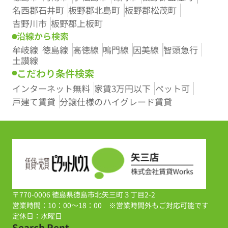
名西郡石井町
板野郡北島町
板野郡松茂町
吉野川市
板野郡上板町
沿線から検索
牟岐線
徳島線
高徳線
鳴門線
因美線
智頭急行
土讃線
こだわり条件検索
インターネット無料
家賃3万円以下
ペット可
戸建て賃貸
分譲仕様のハイグレード賃貸
〒770-0006 徳島県徳島市北矢三町３丁目2-2
営業時間：10：00～18：00 ※営業時間外もご対応可能です
定休日：水曜日
Search Rent