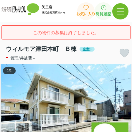
お気に入り
閲覧履歴
この物件の募集は終了しました。
ウィルモア津田本町 Ｂ棟
空室0
-
管理/共益費 -
1
/
1