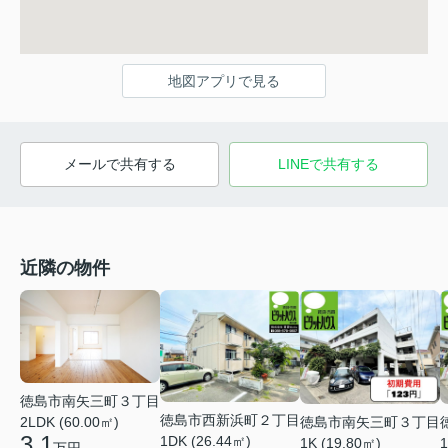
地図アプリで見る
メールで共有する
LINEで共有する
近隣の物件
徳島市南矢三町３丁目
徳島市西新浜町２丁目
徳島市南矢三町３丁目
2LDK (60.00㎡)
3.1
1DK (26.44㎡)
1K (19.80㎡)
1
万円