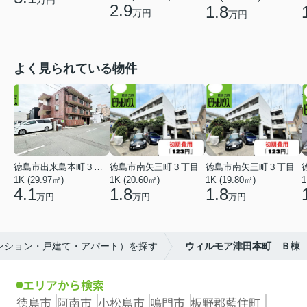
2.9
1.8
万円
万円
よく見られている物件
徳島市出来島本町３丁目
徳島市南矢三町３丁目
徳島市南矢三町３丁目
1K (29.97㎡)
1K (20.60㎡)
1K (19.80㎡)
1
4.1
1.8
1.8
万円
万円
万円
マンション・戸建て・アパート）を探す
ウィルモア津田本町 Ｂ棟
エリアから検索
徳島市
阿南市
小松島市
鳴門市
板野郡藍住町