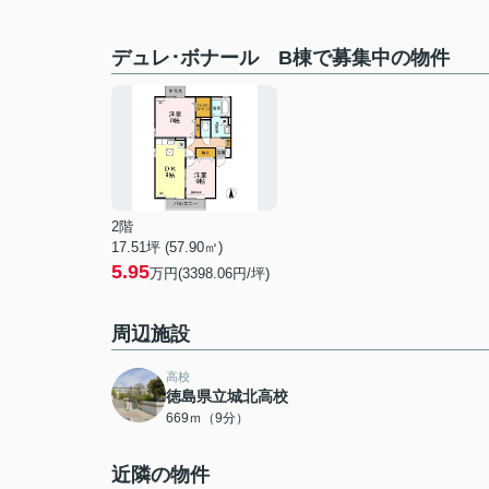
デュレ･ボナール B棟で募集中の物件
2階
17.51坪 (57.90㎡)
5.95
万円(3398.06円/坪)
周辺施設
高校
徳島県立城北高校
669ｍ（9分）
近隣の物件