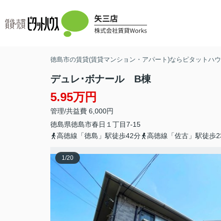
徳島市の賃貸(賃貸マンション・アパート)ならピタットハウス
デュレ･ボナール B棟
5.95万円
管理/共益費 6,000円
徳島県
徳島市
春日
１丁目7-15
高徳線「徳島」駅徒歩42分
高徳線「佐古」駅徒歩2
1
/
20