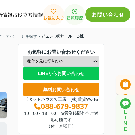
お問い合わせ
新情報
お役立ち情報
お気に入り
閲覧履歴
デュレ･ボナール B棟
建て・アパート）を探す
お気軽にお問い合わせください
LINEからお問い合わせ
無料お問い合わせ
ピタットハウス矢三店 (株)賃貸Works
088-679-9837
L
10：00～18：00 ※営業時間外もご対
I
応可能です
N
（休：水曜日）
E