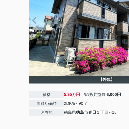
【外観】
5.95万円
管理/共益費
6,000円
価格
2DK/57.90㎡
間取り/面積
徳島県
徳島市
春日
１丁目7-15
所在地