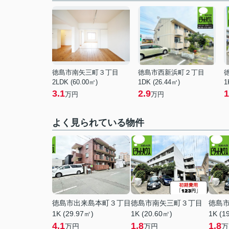
徳島市南矢三町３丁目
徳島市西新浜町２丁目
2LDK (60.00㎡)
1DK (26.44㎡)
1
3.1
2.9
1
万円
万円
よく見られている物件
徳島市出来島本町３丁目
徳島市南矢三町３丁目
徳島
1K (29.97㎡)
1K (20.60㎡)
1K (1
4.1
1.8
1.8
万円
万円
万