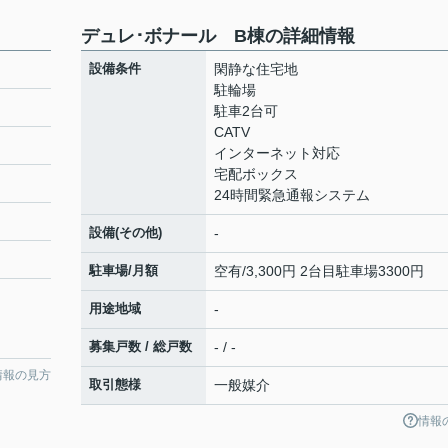
デュレ･ボナール B棟の詳細情報
設備条件
閑静な住宅地
駐輪場
駐車2台可
CATV
インターネット対応
宅配ボックス
24時間緊急通報システム
設備(その他)
-
駐車場/月額
空有/3,300円 2台目駐車場3300円
用途地域
-
募集戸数 / 総戸数
- / -
情報の見方
取引態様
一般媒介
情報