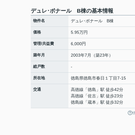
デュレ･ボナール B棟の基本情報
物件名
デュレ･ボナール B棟
価格
5.95万円
管理/共益費
6,000円
築年月
2003年7月（築23年）
総戸数
-
所在地
徳島県
徳島市
春日
１丁目7-15
交通
高徳線
「
徳島
」駅 徒歩42分
高徳線
「
佐古
」駅 徒歩23分
徳島線
「
蔵本
」駅 徒歩32分