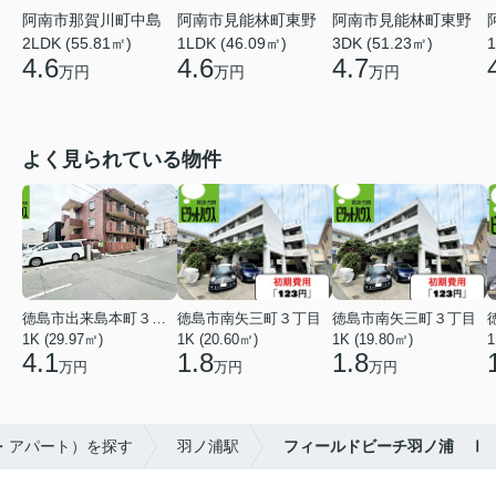
阿南市那賀川町中島
阿南市見能林町東野
阿南市見能林町東野
2LDK (55.81㎡)
1LDK (46.09㎡)
3DK (51.23㎡)
1
4.6
4.6
4.7
万円
万円
万円
よく見られている物件
徳島市出来島本町３丁目
徳島市南矢三町３丁目
徳島市南矢三町３丁目
1K (29.97㎡)
1K (20.60㎡)
1K (19.80㎡)
1
4.1
1.8
1.8
万円
万円
万円
て・アパート）を探す
羽ノ浦駅
フィールドビーチ羽ノ浦 Ⅰ