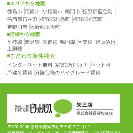
エリアから検索
徳島市
阿南市
小松島市
鳴門市
板野郡藍住町
名西郡石井町
板野郡北島町
板野郡松茂町
吉野川市
板野郡上板町
沿線から検索
牟岐線
徳島線
高徳線
鳴門線
因美線
智頭急行
土讃線
こだわり条件検索
インターネット無料
家賃3万円以下
ペット可
戸建て賃貸
分譲仕様のハイグレード賃貸
〒770-0006 徳島県徳島市北矢三町３丁目2-2
営業時間：10：00～18：00 ※営業時間外もご対応可能です