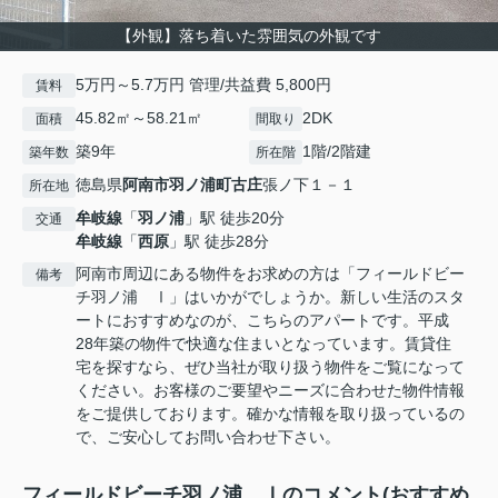
【外観】落ち着いた雰囲気の外観です
5万円～5.7万円 管理/共益費 5,800円
賃料
45.82㎡～58.21㎡
2DK
面積
間取り
築9年
1階/2階建
築年数
所在階
徳島県
阿南市
羽ノ浦町古庄
張ノ下１－１
所在地
牟岐線
「
羽ノ浦
」駅 徒歩20分
交通
牟岐線
「
西原
」駅 徒歩28分
阿南市周辺にある物件をお求めの方は「フィールドビー
備考
チ羽ノ浦 Ⅰ」はいかがでしょうか。新しい生活のスタ
ートにおすすめなのが、こちらのアパートです。平成
28年築の物件で快適な住まいとなっています。賃貸住
宅を探すなら、ぜひ当社が取り扱う物件をご覧になって
ください。お客様のご要望やニーズに合わせた物件情報
をご提供しております。確かな情報を取り扱っているの
で、ご安心してお問い合わせ下さい。
フィールドビーチ羽ノ浦 Ⅰのコメント(おすすめ