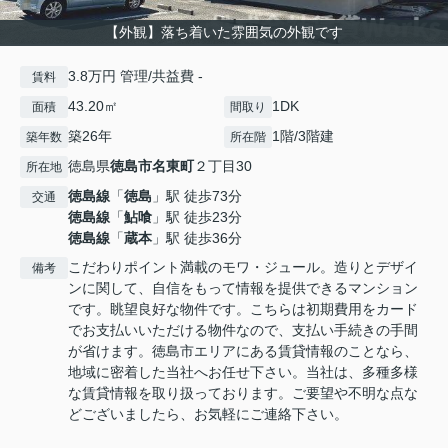
【外観】落ち着いた雰囲気の外観です
3.8万円 管理/共益費 -
賃料
43.20㎡
1DK
面積
間取り
築26年
1階/3階建
築年数
所在階
徳島県
徳島市
名東町
２丁目30
所在地
徳島線
「
徳島
」駅 徒歩73分
交通
徳島線
「
鮎喰
」駅 徒歩23分
徳島線
「
蔵本
」駅 徒歩36分
こだわりポイント満載のモワ・ジュール。造りとデザイ
備考
ンに関して、自信をもって情報を提供できるマンション
です。眺望良好な物件です。こちらは初期費用をカード
でお支払いいただける物件なので、支払い手続きの手間
が省けます。徳島市エリアにある賃貸情報のことなら、
地域に密着した当社へお任せ下さい。当社は、多種多様
な賃貸情報を取り扱っております。ご要望や不明な点な
どございましたら、お気軽にご連絡下さい。