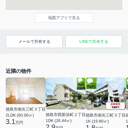
地図アプリで見る
メールで共有する
LINEで共有する
近隣の物件
徳島市南矢三町３丁目
徳島市西新浜町２丁目
徳島市南矢三町３丁目
2LDK (60.00㎡)
3.1
1DK (26.44㎡)
1K (19.80㎡)
1
万円
2.9
1.8
万円