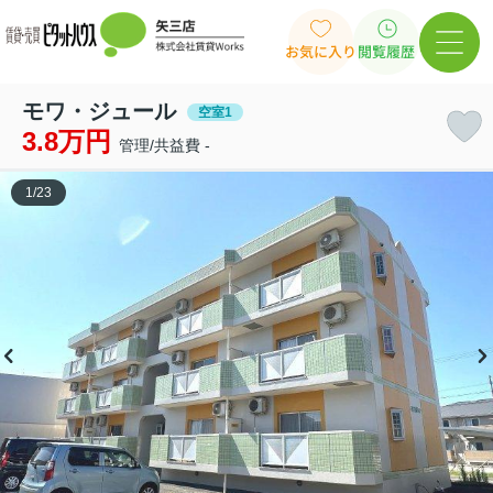
お気に入り
閲覧履歴
モワ・ジュール
空室1
3.8万円
管理/共益費 -
1
/
23