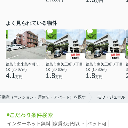
万円
よく見られている物件
徳島市出来島本町３丁目
徳島市南矢三町３丁目
徳島市南矢三町３丁目
1K (29.97㎡)
1K (20.60㎡)
1K (19.80㎡)
3
4.1
1.8
1.8
万円
万円
万円
の不動産（マンション・戸建て・アパート）を探す
モワ・ジュール
こだわり条件検索
インターネット無料
家賃3万円以下
ペット可