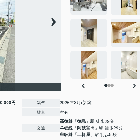
10,000円
2026年3月(新築)
築年
空有
駐車
高徳線
「
徳島
」駅 徒歩29分
牟岐線
「
阿波富田
」駅 徒歩29分
交通
牟岐線
「
二軒屋
」駅 徒歩50分