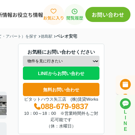
お問い合わせ
新情報
お役立ち情報
お気に入り
閲覧履歴
ベレオ安宅
建て・アパート）を探す
徳島駅
お気軽にお問い合わせください
LINEからお問い合わせ
無料お問い合わせ
ピタットハウス矢三店 (株)賃貸Works
088-679-9837
L
10：00～18：00 ※営業時間外もご対
I
応可能です
N
（休：水曜日）
E