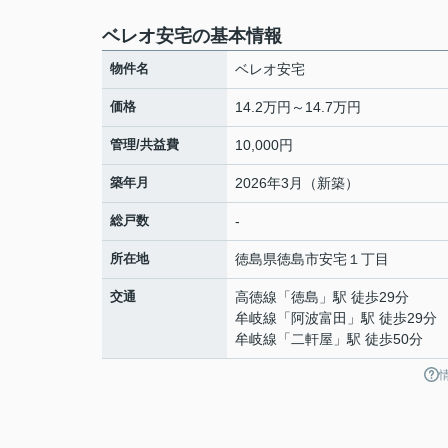
ベレオ安宅の基本情報
物件名
ベレオ安宅
価格
14.2万円～14.7万円
管理/共益費
10,000円
築年月
2026年3月（新築）
総戸数
-
所在地
徳島県
徳島市
安宅
１丁目
交通
高徳線
「
徳島
」駅 徒歩29分
牟岐線
「
阿波富田
」駅 徒歩29分
牟岐線
「
二軒屋
」駅 徒歩50分