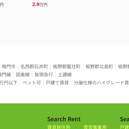
2.9
円
万円
鳴門市
名西郡石井町
板野郡藍住町
板野郡北島町
板野
鳴門線
因美線
智頭急行
土讃線
3万円以下
ペット可
戸建て賃貸
分譲仕様のハイグレード賃
Search Rent
Sea
賃貸居住用
賃貸事業用
戸建