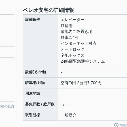
ベレオ安宅の詳細情報
設備条件
エレベーター
駐輪場
敷地内ごみ置き場
駐車2台可
インターネット対応
オートロック
宅配ボックス
24時間緊急通報システム
設備(その他)
-
駐車場/月額
空有/0円 2台目7,700円
用途地域
-
募集戸数 / 総戸数
- / -
情報の見方
取引態様
一般媒介
情報