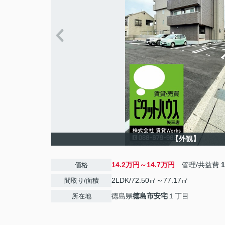
【外観】
14.2万円～14.7万円
管理/共益費
価格
2LDK/72.50㎡～77.17㎡
間取り/面積
徳島県
徳島市
安宅
１丁目
所在地