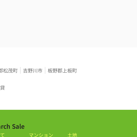
郡松茂町
吉野川市
板野郡上板町
貸
rch Sale
て
マンション
土地