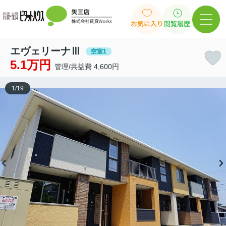
お気に入り
閲覧履歴
エヴェリーナⅢ
空室1
5.1万円
管理/共益費 4,600円
1
/
19