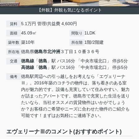
【外観】外観も気になるポイント
5.1万円 管理/共益費 4,600円
賃料
45.09㎡
1LDK
面積
間取り
築10年
1階/2階建
築年数
所在階
徳島県
徳島市
北沖洲
３丁目１０番３６号
所在地
徳島線
「
徳島
」駅 バス16分 「中央市場北口」 停歩5分
交通
高徳線
「
徳島
」駅 バス16分 「中央市場北口」 停歩5分
徳島駅周辺への引っ越しをお考えなら「エヴェリーナ
備考
Ⅲ」。2016年築のコチラの物件は、落ち着きのある室
内が魅力的です。設備も充実していて住みやすい、魅力
が詰まったアパートです。徳島市で充実した生活を送り
たいなら、当社オススメの賃貸物件はいかがでしょう
か？お客様のご希望やニーズに合わせた物件のご紹介も
可能です！まずはお気軽にご連絡下さい。
エヴェリーナⅢのコメント(おすすめポイント)