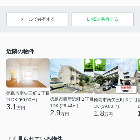
メールで共有する
LINEで共有する
近隣の物件
徳島市南矢三町３丁目
徳島市西新浜町２丁目
徳島市南矢三町３丁目
2LDK (60.00㎡)
3.1
1DK (26.44㎡)
1K (19.80㎡)
1
万円
2.9
1.8
万円
万円
よく見られている物件