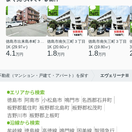
徳島市出来島本町３丁目
徳島市南矢三町３丁目
徳島市南矢三町３丁目
1K (29.97㎡)
1K (20.60㎡)
1K (19.80㎡)
3
4.1
1.8
1.8
万円
万円
万円
の不動産（マンション・戸建て・アパート）を探す
エヴェリーナⅢ
エリアから検索
徳島市
阿南市
小松島市
鳴門市
名西郡石井町
板野郡藍住町
板野郡北島町
板野郡松茂町
吉野川市
板野郡上板町
沿線から検索
牟岐線
徳島線
高徳線
鳴門線
因美線
智頭急行