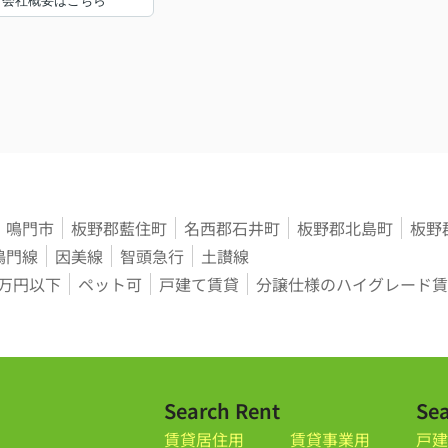
会社概要はこちら
鳴門市
板野郡藍住町
名西郡石井町
板野郡北島町
板野
鳴門線
因美線
智頭急行
土讃線
3万円以下
ペット可
戸建て賃貸
分譲仕様のハイグレード賃
Search Rent
Sea
賃貸居住用
賃貸事業用
戸建