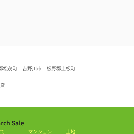
郡松茂町
吉野川市
板野郡上板町
貸
rch Sale
て
マンション
土地