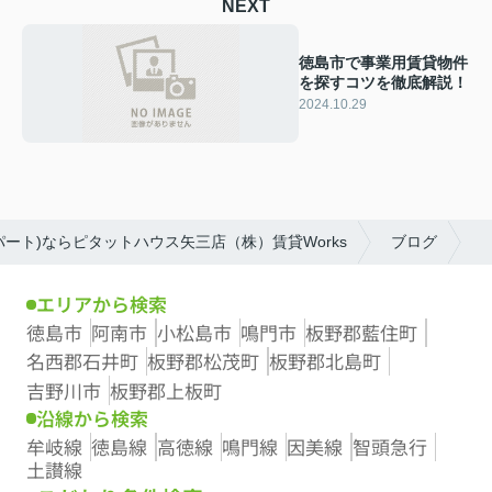
NEXT
徳島市で事業用賃貸物件
を探すコツを徹底解説！
2024.10.29
ート)ならピタットハウス矢三店（株）賃貸Works
ブログ
エリアから検索
徳島市
阿南市
小松島市
鳴門市
板野郡藍住町
名西郡石井町
板野郡松茂町
板野郡北島町
吉野川市
板野郡上板町
沿線から検索
牟岐線
徳島線
高徳線
鳴門線
因美線
智頭急行
土讃線