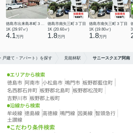
徳島市出来島本町３丁目
徳島市南矢三町３丁目
徳島市南矢三町３丁目
1K (29.97㎡)
1K (20.60㎡)
1K (19.80㎡)
3
4.1
1.8
1.8
万円
万円
万円
ン・戸建て・アパート）を探す
見能林駅
サニースクエア阿南
エリアから検索
徳島市
阿南市
小松島市
鳴門市
板野郡藍住町
名西郡石井町
板野郡北島町
板野郡松茂町
吉野川市
板野郡上板町
沿線から検索
牟岐線
徳島線
高徳線
鳴門線
因美線
智頭急行
土讃線
こだわり条件検索