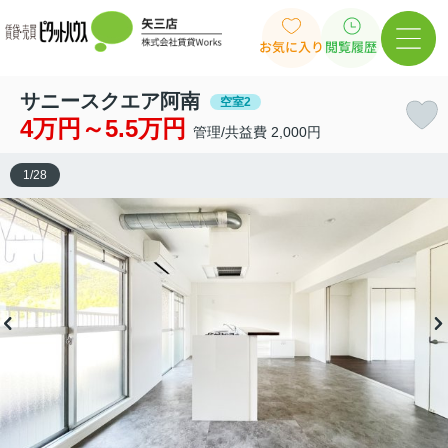
お気に入り
閲覧履歴
サニースクエア阿南
空室2
4万円～5.5万円
管理/共益費 2,000円
1
/
28