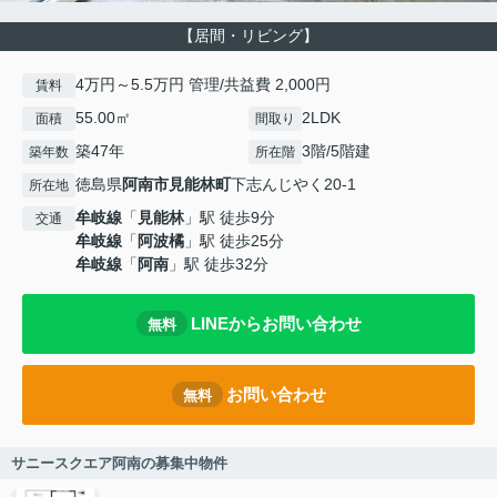
【居間・リビング】
4万円～5.5万円 管理/共益費 2,000円
賃料
55.00㎡
2LDK
面積
間取り
築47年
3階/5階建
築年数
所在階
徳島県
阿南市
見能林町
下志んじやく20-1
所在地
牟岐線
「
見能林
」駅 徒歩9分
交通
牟岐線
「
阿波橘
」駅 徒歩25分
牟岐線
「
阿南
」駅 徒歩32分
LINEからお問い合わせ
無料
お問い合わせ
無料
サニースクエア阿南の募集中物件