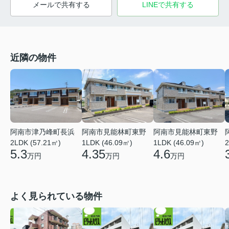
メールで共有する
LINEで共有する
近隣の物件
阿南市津乃峰町長浜
阿南市見能林町東野
阿南市見能林町東野
2LDK (57.21㎡)
1LDK (46.09㎡)
1LDK (46.09㎡)
2
5.3
4.35
4.6
万円
万円
万円
よく見られている物件