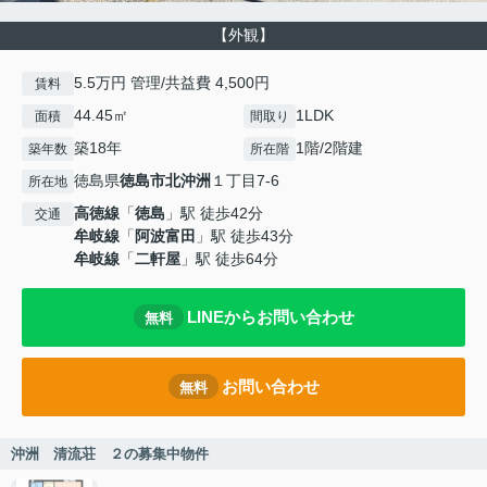
【外観】
5.5万円 管理/共益費 4,500円
賃料
44.45㎡
1LDK
面積
間取り
築18年
1階/2階建
築年数
所在階
徳島県
徳島市
北沖洲
１丁目7-6
所在地
高徳線
「
徳島
」駅 徒歩42分
交通
牟岐線
「
阿波富田
」駅 徒歩43分
牟岐線
「
二軒屋
」駅 徒歩64分
LINEからお問い合わせ
無料
お問い合わせ
無料
沖洲 清流荘 ２の募集中物件