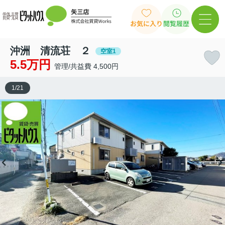
お気に入り
閲覧履歴
沖洲 清流荘 ２
空室1
5.5万円
管理/共益費 4,500円
1
/
21