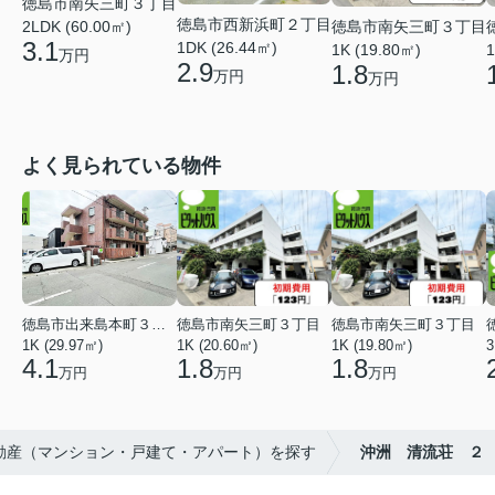
徳島市南矢三町３丁目
徳島市西新浜町２丁目
徳島市南矢三町３丁目
2LDK (60.00㎡)
3.1
1DK (26.44㎡)
1K (19.80㎡)
1
万円
2.9
1.8
万円
万円
よく見られている物件
徳島市出来島本町３丁目
徳島市南矢三町３丁目
徳島市南矢三町３丁目
1K (29.97㎡)
1K (20.60㎡)
1K (19.80㎡)
3
4.1
1.8
1.8
万円
万円
万円
不動産（マンション・戸建て・アパート）を探す
沖洲 清流荘 ２