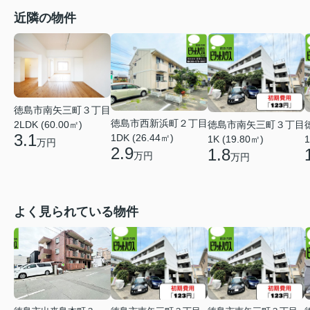
近隣の物件
徳島市南矢三町３丁目
徳島市西新浜町２丁目
徳島市南矢三町３丁目
2LDK (60.00㎡)
3.1
1DK (26.44㎡)
1K (19.80㎡)
1
万円
2.9
1.8
万円
万円
よく見られている物件