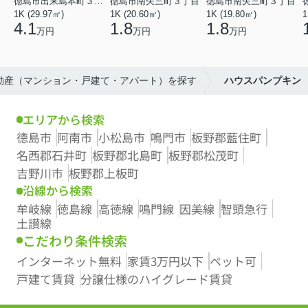
徳島市出来島本町３丁目
徳島市南矢三町３丁目
徳島市南矢三町３丁目
1K (29.97㎡)
1K (20.60㎡)
1K (19.80㎡)
1
4.1
1.8
1.8
万円
万円
万円
不動産（マンション・戸建て・アパート）を探す
ハウスパンプキン
エリアから検索
徳島市
阿南市
小松島市
鳴門市
板野郡藍住町
名西郡石井町
板野郡北島町
板野郡松茂町
吉野川市
板野郡上板町
沿線から検索
牟岐線
徳島線
高徳線
鳴門線
因美線
智頭急行
土讃線
こだわり条件検索
インターネット無料
家賃3万円以下
ペット可
戸建て賃貸
分譲仕様のハイグレード賃貸