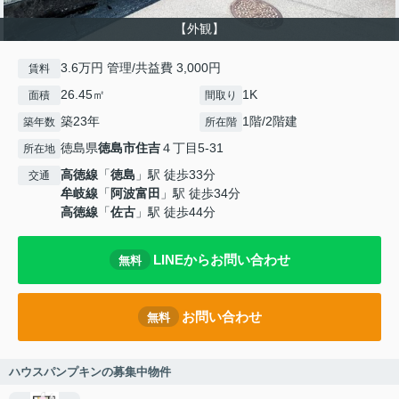
【外観】
3.6万円 管理/共益費 3,000円
賃料
26.45㎡
1K
面積
間取り
築23年
1階/2階建
築年数
所在階
徳島県
徳島市
住吉
４丁目5-31
所在地
高徳線
「
徳島
」駅 徒歩33分
交通
牟岐線
「
阿波富田
」駅 徒歩34分
高徳線
「
佐古
」駅 徒歩44分
LINEからお問い合わせ
無料
お問い合わせ
無料
ハウスパンプキンの募集中物件