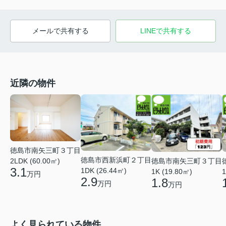
メールで共有する
LINEで共有する
近隣の物件
徳島市南矢三町３丁目
徳島市西新浜町２丁目
徳島市南矢三町３丁目
2LDK (60.00㎡)
3.1
1DK (26.44㎡)
1K (19.80㎡)
1
万円
2.9
1.8
万円
万円
よく見られている物件