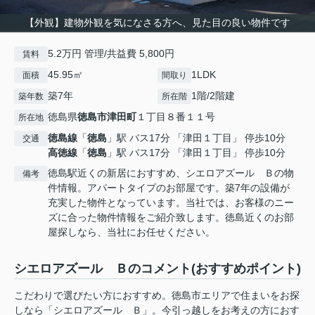
【外観】建物外観を気になさる方へ、見た目の良い物件です
5.2万円 管理/共益費 5,800円
賃料
45.95㎡
1LDK
面積
間取り
築7年
1階/2階建
築年数
所在階
徳島県
徳島市
津田町
１丁目８番１１号
所在地
徳島線
「
徳島
」駅 バス17分 「津田１丁目」 停歩10分
交通
高徳線
「
徳島
」駅 バス17分 「津田１丁目」 停歩10分
徳島駅近くの新居におすすめ、シエロアズール Ｂの物
備考
件情報。アパートタイプのお部屋です。築7年の設備が
充実した物件となっています。当社では、お客様のニー
ズに合った物件情報をご紹介致します。徳島近くのお部
屋探しなら、当社にお任せください。
シエロアズール Ｂのコメント(おすすめポイント)
こだわりで選びたい方におすすめ。徳島市エリアで住まいをお探
しなら「シエロアズール Ｂ」。今引っ越しをお考えの方におす