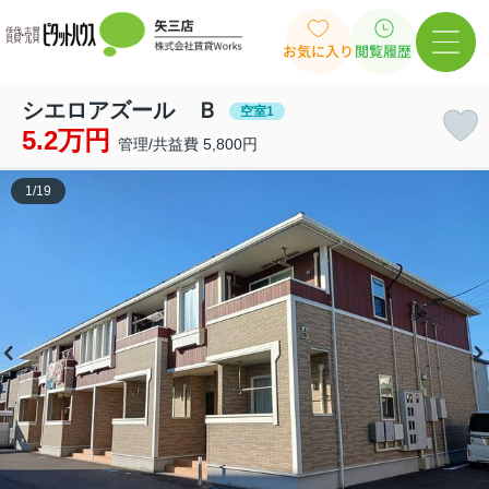
お気に入り
閲覧履歴
シエロアズール Ｂ
空室1
5.2万円
管理/共益費 5,800円
1
/
19