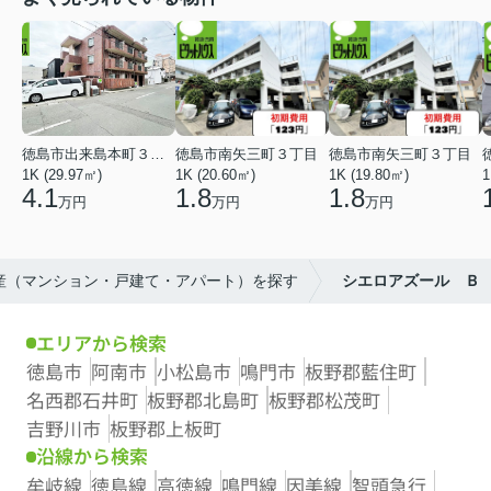
徳島市出来島本町３丁目
徳島市南矢三町３丁目
徳島市南矢三町３丁目
1K (29.97㎡)
1K (20.60㎡)
1K (19.80㎡)
1
4.1
1.8
1.8
万円
万円
万円
動産（マンション・戸建て・アパート）を探す
シエロアズール Ｂ
エリアから検索
徳島市
阿南市
小松島市
鳴門市
板野郡藍住町
名西郡石井町
板野郡北島町
板野郡松茂町
吉野川市
板野郡上板町
沿線から検索
牟岐線
徳島線
高徳線
鳴門線
因美線
智頭急行