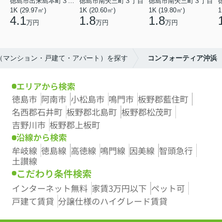
徳島市出来島本町３丁目
徳島市南矢三町３丁目
徳島市南矢三町３丁目
1K (29.97㎡)
1K (20.60㎡)
1K (19.80㎡)
1
4.1
1.8
1.8
万円
万円
万円
産（マンション・戸建て・アパート）を探す
コンフォーティア沖浜
エリアから検索
徳島市
阿南市
小松島市
鳴門市
板野郡藍住町
名西郡石井町
板野郡北島町
板野郡松茂町
吉野川市
板野郡上板町
沿線から検索
牟岐線
徳島線
高徳線
鳴門線
因美線
智頭急行
土讃線
こだわり条件検索
インターネット無料
家賃3万円以下
ペット可
戸建て賃貸
分譲仕様のハイグレード賃貸