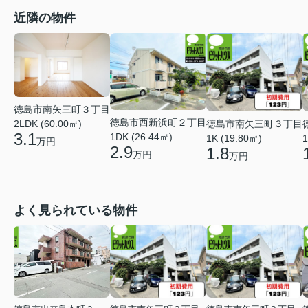
近隣の物件
徳島市南矢三町３丁目
徳島市西新浜町２丁目
徳島市南矢三町３丁目
2LDK (60.00㎡)
3.1
1DK (26.44㎡)
1K (19.80㎡)
1
万円
2.9
1.8
万円
万円
よく見られている物件