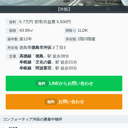
【外観】
5.7万円 管理/共益費 5,500円
賃料
43.89㎡
1LDK
面積
間取り
築12年
2階/3階建
築年数
所在階
徳島県
徳島市
沖浜
３丁目3
所在地
高徳線
「
徳島
」駅 徒歩38分
交通
牟岐線
「
文化の森
」駅 徒歩21分
牟岐線
「
阿波富田
」駅 徒歩20分
LINEからお問い合わせ
無料
お問い合わせ
無料
コンフォーティア沖浜の募集中物件