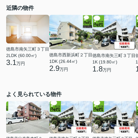
近隣の物件
徳島市南矢三町３丁目
徳島市西新浜町２丁目
徳島市南矢三町３丁目
2LDK (60.00㎡)
3.1
1DK (26.44㎡)
1K (19.80㎡)
1
万円
2.9
1.8
万円
万円
よく見られている物件