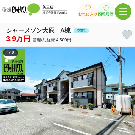
お気に入り
閲覧履歴
シャーメゾン大原 A棟
空室1
3.9万円
管理/共益費 4,500円
1
/
18