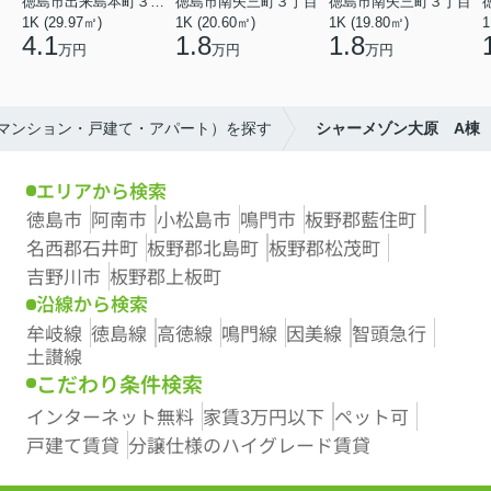
徳島市出来島本町３丁目
徳島市南矢三町３丁目
徳島市南矢三町３丁目
1K (29.97㎡)
1K (20.60㎡)
1K (19.80㎡)
1
4.1
1.8
1.8
万円
万円
万円
（マンション・戸建て・アパート）を探す
シャーメゾン大原 A棟
エリアから検索
徳島市
阿南市
小松島市
鳴門市
板野郡藍住町
名西郡石井町
板野郡北島町
板野郡松茂町
吉野川市
板野郡上板町
沿線から検索
牟岐線
徳島線
高徳線
鳴門線
因美線
智頭急行
土讃線
こだわり条件検索
インターネット無料
家賃3万円以下
ペット可
戸建て賃貸
分譲仕様のハイグレード賃貸