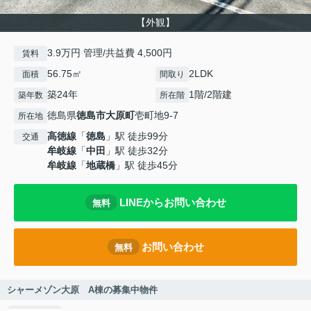
【外観】
3.9万円 管理/共益費 4,500円
賃料
56.75㎡
2LDK
面積
間取り
築24年
1階/2階建
築年数
所在階
徳島県
徳島市
大原町
壱町地9-7
所在地
高徳線
「
徳島
」駅 徒歩99分
交通
牟岐線
「
中田
」駅 徒歩32分
牟岐線
「
地蔵橋
」駅 徒歩45分
LINEからお問い合わせ
無料
お問い合わせ
無料
シャーメゾン大原 A棟の募集中物件