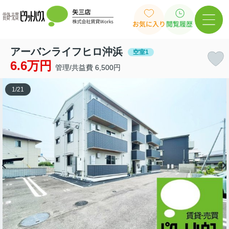
お気に入り
閲覧履歴
アーバンライフヒロ沖浜
空室1
6.6万円
管理/共益費 6,500円
1
/
21