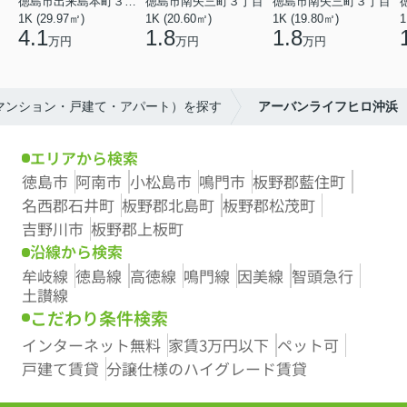
徳島市出来島本町３丁目
徳島市南矢三町３丁目
徳島市南矢三町３丁目
1K (29.97㎡)
1K (20.60㎡)
1K (19.80㎡)
1
4.1
1.8
1.8
万円
万円
万円
（マンション・戸建て・アパート）を探す
アーバンライフヒロ沖浜
エリアから検索
徳島市
阿南市
小松島市
鳴門市
板野郡藍住町
名西郡石井町
板野郡北島町
板野郡松茂町
吉野川市
板野郡上板町
沿線から検索
牟岐線
徳島線
高徳線
鳴門線
因美線
智頭急行
土讃線
こだわり条件検索
インターネット無料
家賃3万円以下
ペット可
戸建て賃貸
分譲仕様のハイグレード賃貸