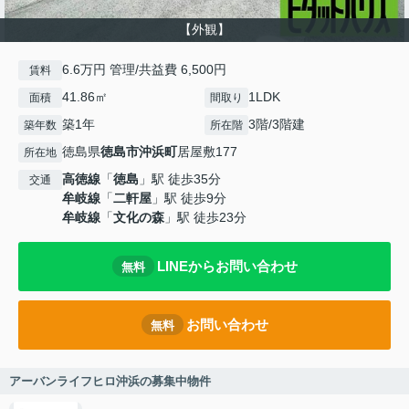
【外観】
6.6万円 管理/共益費 6,500円
賃料
41.86㎡
1LDK
面積
間取り
築1年
3階/3階建
築年数
所在階
徳島県
徳島市
沖浜町
居屋敷177
所在地
高徳線
「
徳島
」駅 徒歩35分
交通
牟岐線
「
二軒屋
」駅 徒歩9分
牟岐線
「
文化の森
」駅 徒歩23分
LINEからお問い合わせ
無料
お問い合わせ
無料
アーバンライフヒロ沖浜の募集中物件