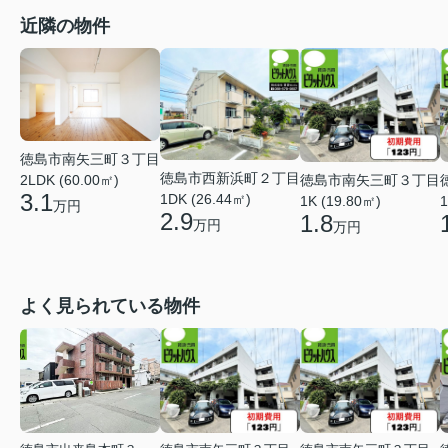
近隣の物件
徳島市南矢三町３丁目
徳島市西新浜町２丁目
徳島市南矢三町３丁目
2LDK (60.00㎡)
3.1
1DK (26.44㎡)
1K (19.80㎡)
1
万円
2.9
1.8
万円
万円
よく見られている物件