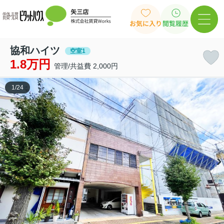
お気に入り
閲覧履歴
協和ハイツ
空室1
1.8万円
管理/共益費 2,000円
1
/
24