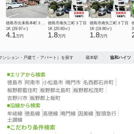
徳島市出来島本町３丁目
徳島市南矢三町３丁目
徳島市南矢三町３丁目
1K (29.97㎡)
1K (20.60㎡)
1K (19.80㎡)
3
4.1
1.8
1.8
万円
万円
万円
（マンション・戸建て・アパート）を探す
蔵本駅
協和ハイツ
エリアから検索
徳島市
阿南市
小松島市
鳴門市
名西郡石井町
板野郡藍住町
板野郡北島町
板野郡松茂町
吉野川市
板野郡上板町
沿線から検索
牟岐線
徳島線
高徳線
鳴門線
因美線
智頭急行
土讃線
こだわり条件検索