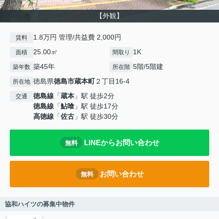
【外観】
1.8万円 管理/共益費 2,000円
賃料
25.00㎡
1K
面積
間取り
築45年
5階/5階建
築年数
所在階
徳島県
徳島市
蔵本町
２丁目16-4
所在地
徳島線
「
蔵本
」駅 徒歩2分
交通
徳島線
「
鮎喰
」駅 徒歩17分
高徳線
「
佐古
」駅 徒歩30分
LINEからお問い合わせ
無料
お問い合わせ
無料
協和ハイツの募集中物件