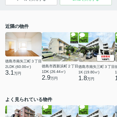
近隣の物件
徳島市南矢三町３丁目
徳島市西新浜町２丁目
徳島市南矢三町３丁目
2LDK (60.00㎡)
3.1
1DK (26.44㎡)
1K (19.80㎡)
1
万円
2.9
1.8
万円
万円
よく見られている物件