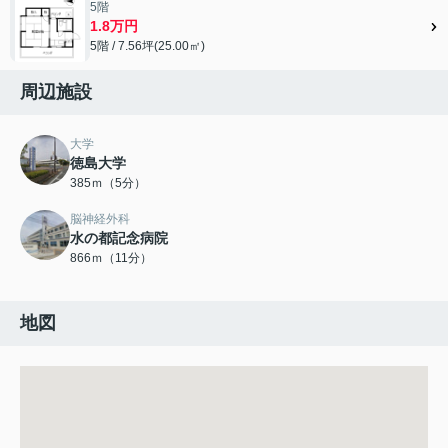
5階
1.8万円
5階 / 7.56坪(25.00㎡)
周辺施設
大学
徳島大学
385ｍ（5分）
脳神経外科
水の都記念病院
866ｍ（11分）
地図