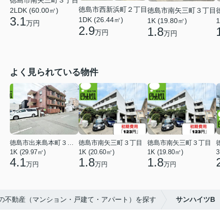
徳島市西新浜町２丁目
徳島市南矢三町３丁目
2LDK (60.00㎡)
3.1
1DK (26.44㎡)
1K (19.80㎡)
1
万円
2.9
1.8
万円
万円
よく見られている物件
徳島市出来島本町３丁目
徳島市南矢三町３丁目
徳島市南矢三町３丁目
1K (29.97㎡)
1K (20.60㎡)
1K (19.80㎡)
3
4.1
1.8
1.8
万円
万円
万円
市の不動産（マンション・戸建て・アパート）を探す
サンハイツB