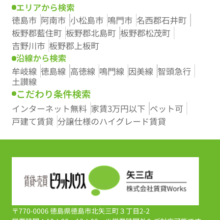
エリアから検索
徳島市
阿南市
小松島市
鳴門市
名西郡石井町
板野郡藍住町
板野郡北島町
板野郡松茂町
吉野川市
板野郡上板町
沿線から検索
牟岐線
徳島線
高徳線
鳴門線
因美線
智頭急行
土讃線
こだわり条件検索
インターネット無料
家賃3万円以下
ペット可
戸建て賃貸
分譲仕様のハイグレード賃貸
〒770-0006 徳島県徳島市北矢三町３丁目2-2