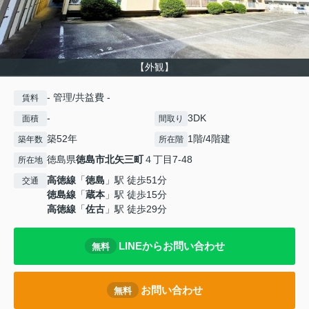
【外観】
- 管理/共益費 -
賃料
-
3DK
面積
間取り
築52年
1階/4階建
築年数
所在階
徳島県
徳島市
北矢三町
４丁目7-48
所在地
高徳線
「
徳島
」駅 徒歩51分
交通
徳島線
「
蔵本
」駅 徒歩15分
高徳線
「
佐古
」駅 徒歩29分
LINEからお問い合わせ
無料
お問い合わせ
無料