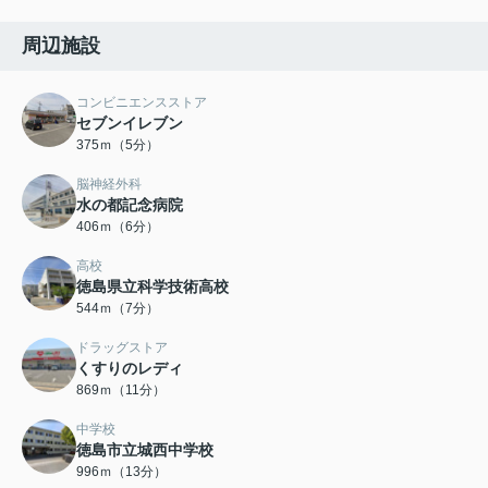
周辺施設
コンビニエンスストア
セブンイレブン
375ｍ（5分）
脳神経外科
水の都記念病院
406ｍ（6分）
高校
徳島県立科学技術高校
544ｍ（7分）
ドラッグストア
くすりのレディ
869ｍ（11分）
中学校
徳島市立城西中学校
996ｍ（13分）