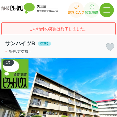
お気に入り
閲覧履歴
この物件の募集は終了しました。
サンハイツB
空室0
-
管理/共益費 -
1
/
5