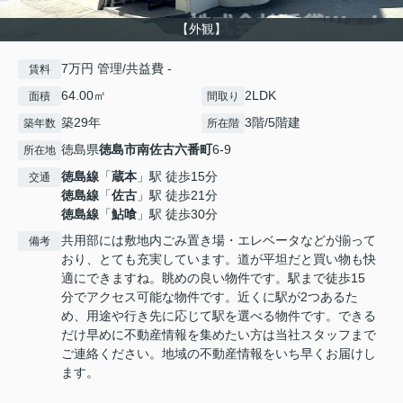
【外観】
7万円 管理/共益費 -
賃料
64.00㎡
2LDK
面積
間取り
築29年
3階/5階建
築年数
所在階
徳島県
徳島市
南佐古六番町
6-9
所在地
徳島線
「
蔵本
」駅 徒歩15分
交通
徳島線
「
佐古
」駅 徒歩21分
徳島線
「
鮎喰
」駅 徒歩30分
共用部には敷地内ごみ置き場・エレベータなどが揃って
備考
おり、とても充実しています。道が平坦だと買い物も快
適にできますね。眺めの良い物件です。駅まで徒歩15
分でアクセス可能な物件です。近くに駅が2つあるた
め、用途や行き先に応じて駅を選べる物件です。できる
だけ早めに不動産情報を集めたい方は当社スタッフまで
ご連絡ください。地域の不動産情報をいち早くお届けし
ます。