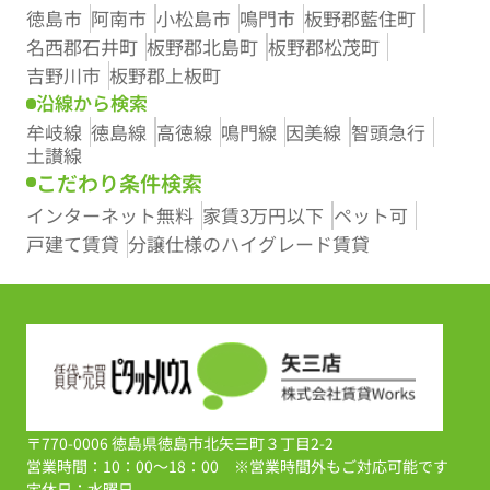
徳島市
阿南市
小松島市
鳴門市
板野郡藍住町
名西郡石井町
板野郡北島町
板野郡松茂町
吉野川市
板野郡上板町
沿線から検索
牟岐線
徳島線
高徳線
鳴門線
因美線
智頭急行
土讃線
こだわり条件検索
インターネット無料
家賃3万円以下
ペット可
戸建て賃貸
分譲仕様のハイグレード賃貸
〒770-0006 徳島県徳島市北矢三町３丁目2-2
営業時間：10：00～18：00 ※営業時間外もご対応可能です
定休日：水曜日