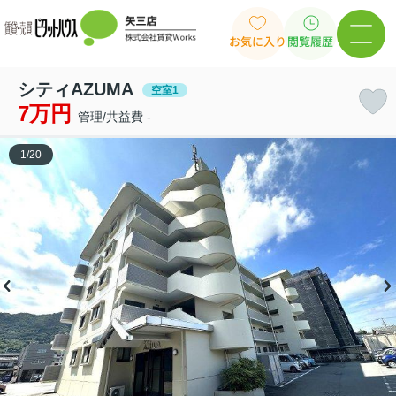
お気に入り
閲覧履歴
シティAZUMA
空室1
7万円
管理/共益費 -
1
/
20