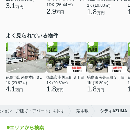
3.1
1DK (26.44㎡)
1K (19.80㎡)
1
万円
2.9
1.8
万円
万円
よく見られている物件
徳島市出来島本町３丁目
徳島市南矢三町３丁目
徳島市南矢三町３丁目
1K (29.97㎡)
1K (20.60㎡)
1K (19.80㎡)
1
4.1
1.8
1.8
万円
万円
万円
ンション・戸建て・アパート）を探す
蔵本駅
シティAZUMA
エリアから検索