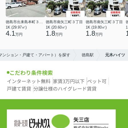
徳島市出来島本町３丁目
徳島市南矢三町３丁目
徳島市南矢三町３丁目
1K (29.97㎡)
1K (20.60㎡)
1K (19.80㎡)
1
4.1
1.8
1.8
万円
万円
万円
（マンション・戸建て・アパート）を探す
徳島駅
元木ハイツ
こだわり条件検索
インターネット無料
家賃3万円以下
ペット可
戸建て賃貸
分譲仕様のハイグレード賃貸