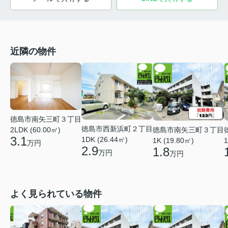
近隣の物件
徳島市南矢三町３丁目
徳島市西新浜町２丁目
徳島市南矢三町３丁目
2LDK (60.00㎡)
3.1
1DK (26.44㎡)
1K (19.80㎡)
1
万円
2.9
1.8
万円
万円
よく見られている物件