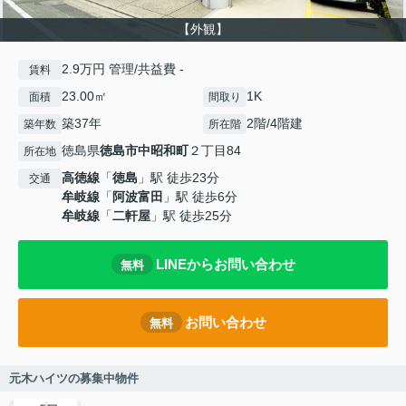
【外観】
2.9万円 管理/共益費 -
賃料
23.00㎡
1K
面積
間取り
築37年
2階/4階建
築年数
所在階
徳島県
徳島市
中昭和町
２丁目84
所在地
高徳線
「
徳島
」駅 徒歩23分
交通
牟岐線
「
阿波富田
」駅 徒歩6分
牟岐線
「
二軒屋
」駅 徒歩25分
LINEからお問い合わせ
無料
お問い合わせ
無料
元木ハイツの募集中物件