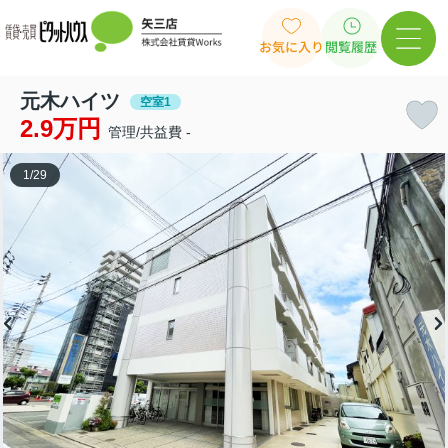
お気に入り
閲覧履歴
元木ハイツ
空室1
2.9万円
管理/共益費 -
1
/
29