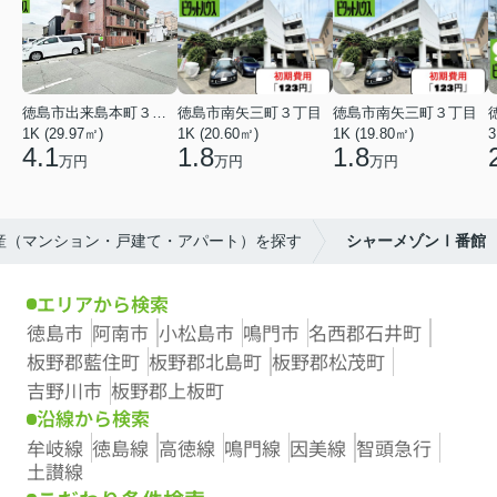
徳島市出来島本町３丁目
徳島市南矢三町３丁目
徳島市南矢三町３丁目
1K (29.97㎡)
1K (20.60㎡)
1K (19.80㎡)
3
4.1
1.8
1.8
万円
万円
万円
動産（マンション・戸建て・アパート）を探す
シャーメゾンⅠ番館
エリアから検索
徳島市
阿南市
小松島市
鳴門市
名西郡石井町
板野郡藍住町
板野郡北島町
板野郡松茂町
吉野川市
板野郡上板町
沿線から検索
牟岐線
徳島線
高徳線
鳴門線
因美線
智頭急行
土讃線