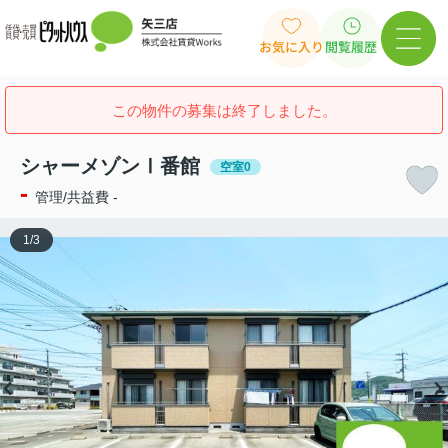
お気に入り
閲覧履歴
この物件の募集は終了しました。
シャーメゾンⅠ番館
空室0
-
管理/共益費 -
1
/
3