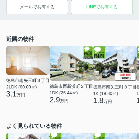
メールで共有する
LINEで共有する
近隣の物件
徳島市南矢三町３丁目
徳島市西新浜町２丁目
徳島市南矢三町３丁目
2LDK (60.00㎡)
3.1
1DK (26.44㎡)
1K (19.80㎡)
1
万円
2.9
1.8
万円
万円
よく見られている物件