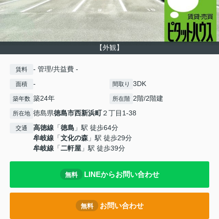
【外観】
- 管理/共益費 -
賃料
-
3DK
面積
間取り
築24年
2階/2階建
築年数
所在階
徳島県
徳島市
西新浜町
２丁目1-38
所在地
高徳線
「
徳島
」駅 徒歩64分
交通
牟岐線
「
文化の森
」駅 徒歩29分
牟岐線
「
二軒屋
」駅 徒歩39分
LINEからお問い合わせ
無料
お問い合わせ
無料