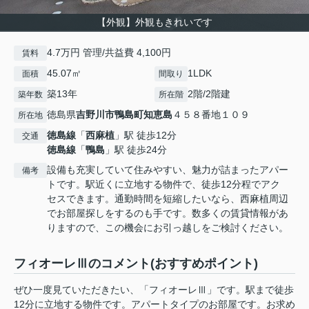
【外観】外観もきれいです
4.7万円 管理/共益費 4,100円
賃料
45.07㎡
1LDK
面積
間取り
築13年
2階/2階建
築年数
所在階
徳島県
吉野川市
鴨島町知恵島
４５８番地１０９
所在地
徳島線
「
西麻植
」駅 徒歩12分
交通
徳島線
「
鴨島
」駅 徒歩24分
設備も充実していて住みやすい、魅力が詰まったアパー
備考
トです。駅近くに立地する物件で、徒歩12分程でアク
セスできます。通勤時間を短縮したいなら、西麻植周辺
でお部屋探しをするのも手です。数多くの賃貸情報があ
りますので、この機会にお引っ越しをご検討ください。
フィオーレⅢのコメント(おすすめポイント)
ぜひ一度見ていただきたい、「フィオーレⅢ」です。駅まで徒歩
12分に立地する物件です。アパートタイプのお部屋です。お求め