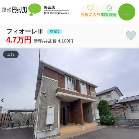
お気に入り
閲覧履歴
フィオーレⅢ
空室1
4.7万円
管理/共益費 4,100円
1
/
19