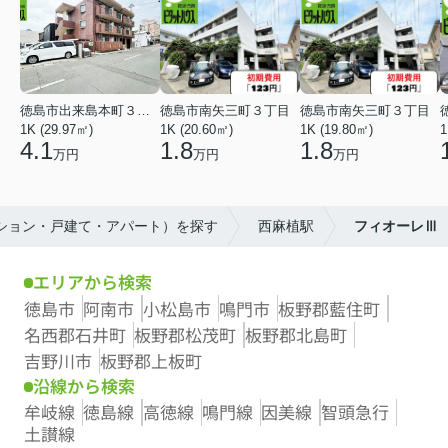
徳島市出来島本町３丁目
徳島市南矢三町３丁目
徳島市南矢三町３丁目
1K (29.97㎡)
1K (20.60㎡)
1K (19.80㎡)
1
4.1
1.8
1.8
万円
万円
万円
ンション・戸建て・アパート）を探す
西麻植駅
フィオーレⅢ
エリアから検索
徳島市
阿南市
小松島市
鳴門市
板野郡藍住町
名西郡石井町
板野郡松茂町
板野郡北島町
吉野川市
板野郡上板町
沿線から検索
牟岐線
徳島線
高徳線
鳴門線
因美線
智頭急行
土讃線