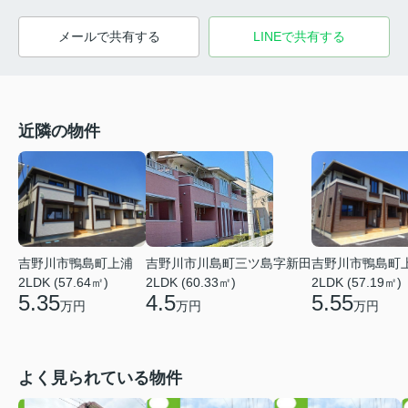
メールで共有する
LINEで共有する
近隣の物件
吉野川市鴨島町上浦
吉野川市川島町三ツ島字新田
吉野川市鴨島町
2LDK (57.64㎡)
2LDK (60.33㎡)
2LDK (57.19㎡)
5.35
4.5
5.55
万円
万円
万円
よく見られている物件