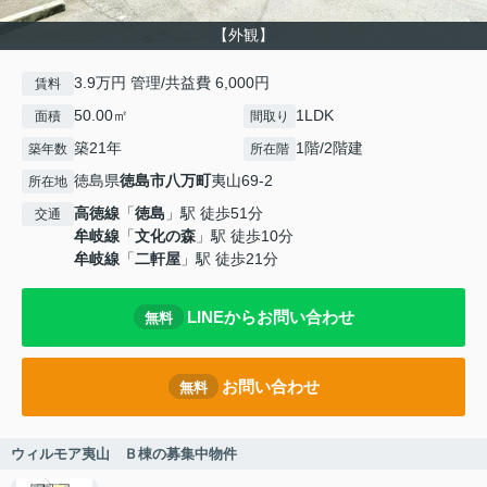
【外観】
3.9万円 管理/共益費 6,000円
賃料
50.00㎡
1LDK
面積
間取り
築21年
1階/2階建
築年数
所在階
徳島県
徳島市
八万町
夷山69-2
所在地
高徳線
「
徳島
」駅 徒歩51分
交通
牟岐線
「
文化の森
」駅 徒歩10分
牟岐線
「
二軒屋
」駅 徒歩21分
LINEからお問い合わせ
無料
お問い合わせ
無料
ウィルモア夷山 Ｂ棟の募集中物件