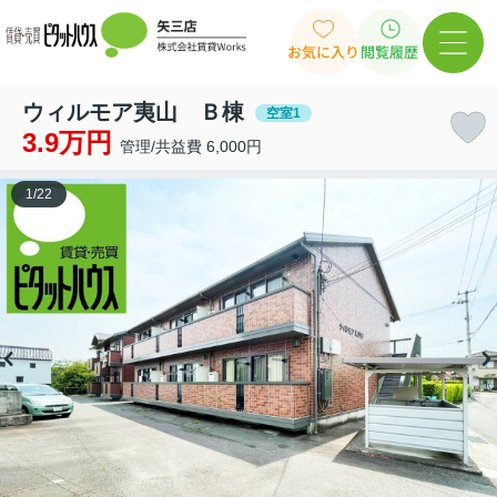
お気に入り
閲覧履歴
ウィルモア夷山 Ｂ棟
空室1
3.9万円
管理/共益費 6,000円
1
/
22