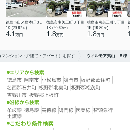
徳島市出来島本町３丁目
徳島市南矢三町３丁目
徳島市南矢三町３丁目
1K (29.97㎡)
1K (20.60㎡)
1K (19.80㎡)
1
4.1
1.8
1.8
万円
万円
万円
産（マンション・戸建て・アパート）を探す
ウィルモア夷山 Ｂ棟
エリアから検索
徳島市
阿南市
小松島市
鳴門市
板野郡藍住町
名西郡石井町
板野郡北島町
板野郡松茂町
吉野川市
板野郡上板町
沿線から検索
牟岐線
徳島線
高徳線
鳴門線
因美線
智頭急行
土讃線
こだわり条件検索