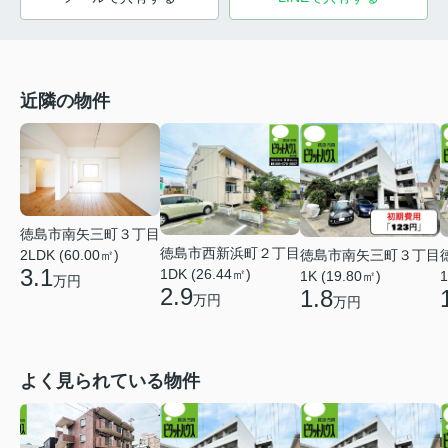
近隣の物件
徳島市南矢三町３丁目
徳島市西新浜町２丁目
徳島市南矢三町３丁目
2LDK (60.00㎡)
3.1
1DK (26.44㎡)
1K (19.80㎡)
1
万円
2.9
1.8
万円
万円
よく見られている物件