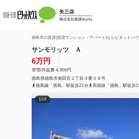
徳島市の賃貸(賃貸マンション・アパート)ならピタットハウス
サンモリッツ Ａ
6万円
管理/共益費 4,900円
徳島県
徳島市
南田宮
２丁目３番５８号
徳島線「徳島」駅徒歩21分
高徳線「徳島」駅徒歩2
1
/
19