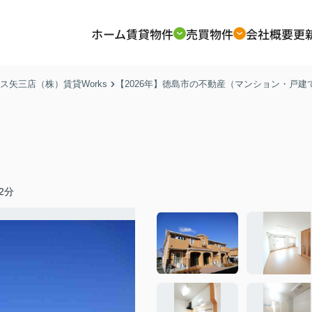
ホーム
賃貸物件
売買物件
会社概要
更
矢三店（株）賃貸Works
【2026年】徳島市の不動産（マンション・戸
2分