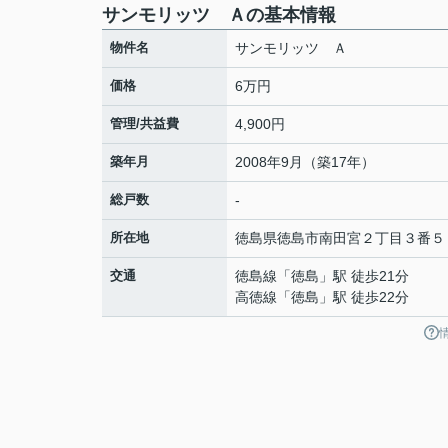
サンモリッツ Ａの基本情報
物件名
サンモリッツ Ａ
価格
6万円
管理/共益費
4,900円
築年月
2008年9月（築17年）
総戸数
-
所在地
徳島県
徳島市
南田宮
２丁目３番５
交通
徳島線
「
徳島
」駅 徒歩21分
高徳線
「
徳島
」駅 徒歩22分