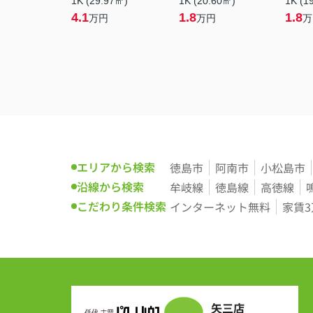
1K (29.97㎡)
1K (20.60㎡)
1K (1
4.1
1.8
1.8
万円
万円
万
エリアから検索
徳島市
阿南市
小松島市
沿線から検索
牟岐線
徳島線
高徳線
こだわり条件検索
インターネット無料
家賃