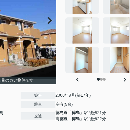
た目の良い物件です
2008年9月(築17年)
築年
空有(5台)
駐車
徳島線
「
徳島
」駅 徒歩21分
号
交通
高徳線
「
徳島
」駅 徒歩22分