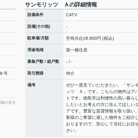
サンモリッツ Ａの詳細情報
設備条件
CATV
設備(その他)
-
駐車場/月額
空有(5台)/8,800円 (税込)
用途地域
第一種住居
募集戸数 / 総戸数
- / -
８号
取引態様
仲介
備考
ぜひ一度見ていただきたい、「サン
ッツ Ａ」です。こちらの物件はア
トです。徳島市は利便性の高い暮ら
情報の見方
したいとお考えの方に住んでほしい
アです。豊富な賃貸情報を取り扱い
客様のご希望に適した物件をご紹介
おりますので、安心して当社にお任
さい。