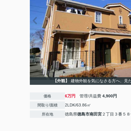
【外観】
建物外観を気になさる方へ、見
6万円
管理/共益費
4,900円
価格
2LDK/63.86㎡
間取り/面積
徳島県
徳島市
南田宮
２丁目３番５８
所在地