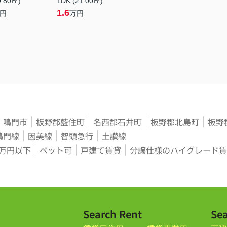
9.80㎡)
1DK (21.00㎡)
1.6
円
万円
鳴門市
板野郡藍住町
名西郡石井町
板野郡北島町
板野
鳴門線
因美線
智頭急行
土讃線
3万円以下
ペット可
戸建て賃貸
分譲仕様のハイグレード賃
Search Rent
Sea