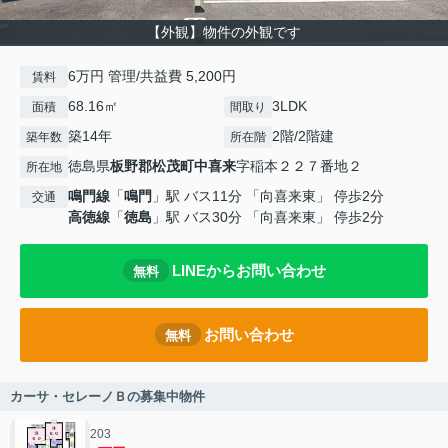
【外観】物件の外観です
6万円 管理/共益費 5,200円
賃料
68.16㎡
3LDK
面積
間取り
築14年
2階/2階建
築年数
所在階
徳島県
板野郡松茂町
中喜来
字稲本２２７番地２
所在地
鳴門線
「
鳴門
」駅 バス11分 「向喜来東」 停歩2分
交通
高徳線
「
徳島
」駅 バス30分 「向喜来東」 停歩2分
LINEからお問い合わせ
無料
お問い合わせ
無料
カーサ・セレーノＢの募集中物件
203