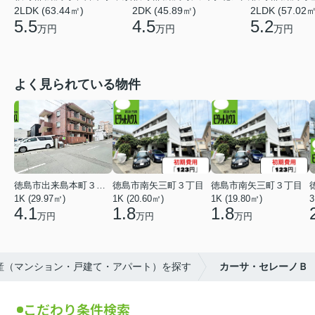
2LDK (63.44㎡)
2DK (45.89㎡)
2LDK (57.02㎡
5.5
4.5
5.2
万円
万円
万円
よく見られている物件
徳島市出来島本町３丁目
徳島市南矢三町３丁目
徳島市南矢三町３丁目
1K (29.97㎡)
1K (20.60㎡)
1K (19.80㎡)
3
4.1
1.8
1.8
万円
万円
万円
動産（マンション・戸建て・アパート）を探す
カーサ・セレーノＢ
こだわり条件検索