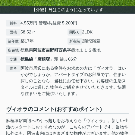
【外観】外はこのようになっています
4.55万円 管理/共益費 5,200円
賃料
58.52㎡
2LDK
面積
間取り
築17年
2階/2階建
築年数
所在階
徳島県
阿波市
吉野町西条
字築地１１２番地
所在地
徳島線
「
麻植塚
」駅 徒歩66分
交通
阿波市周辺にある物件をお求めの方は「ヴィオラ」はい
備考
かがでしょうか。アパートタイプのお部屋です。住まい
探しのことなら、当社にお任せ下さい。お客様の生活ス
タイルに適した物件をご紹介させていただきます。快適
な住まいをご提供いたします。
ヴィオラのコメント(おすすめポイント)
麻植塚駅周辺への引っ越しをお考えなら「ヴィオラ」。新しい生
活のスタートにおすすめなのが、こちらのアパートです。当物件
以外にも、阿波市内にはさまざまな物件がございます。他の物件