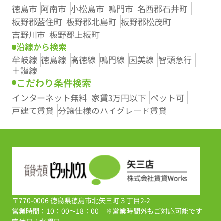
徳島市
阿南市
小松島市
鳴門市
名西郡石井町
板野郡藍住町
板野郡北島町
板野郡松茂町
吉野川市
板野郡上板町
沿線から検索
牟岐線
徳島線
高徳線
鳴門線
因美線
智頭急行
土讃線
こだわり条件検索
インターネット無料
家賃3万円以下
ペット可
戸建て賃貸
分譲仕様のハイグレード賃貸
〒770-0006 徳島県徳島市北矢三町３丁目2-2
営業時間：10：00～18：00 ※営業時間外もご対応可能です
定休日：水曜日