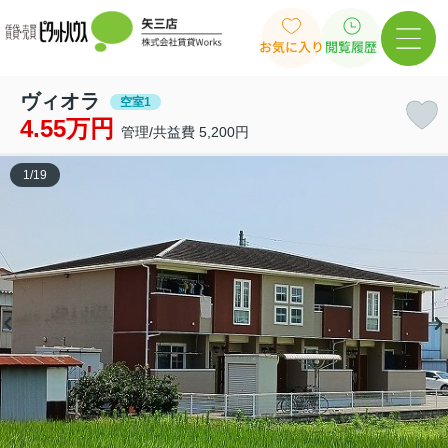
お気に入り
閲覧履歴
ヴィオラ
空室1
4.55万円
管理/共益費 5,200円
1
/
19